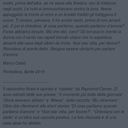
motel, prima dell’alba, se ne stava alla finestra, con la tristezza
negli occhi. Le nubi si ammucchiavano contro la luna. Aveva
appoggiato la fronte al vetro e un brivido freddo gli trafiggeva il
cuore. Ti amavo, pensava, ti ho amato tanto, prima di non amarti
più. E poi si chiedeva, di cosa parliamo, quando parliamo d’
amore?
Forse
abbiamo bevuto. Ma che dici, caro? Gli tornava in mente la
donna con il vento nei capelli biondo chiaro
che
lo aspettava
davanti alla casa degli alberi da frutto.
Vuoi star zitta, per favor
e?
Ricordava di averle detto. Bisogna essere ubriachi per parlare
d’
amore
.
M
arco Celati
Pontedera, Aprile 2019
____________________
Il raccontino finale è ispirato e “copiato” da Raymond Carver. Ci
sono estratti delle sue poesie: “Il momento più bello della giornata”,
“Dove avevano abitato” e “Attesa”, dalla raccolta “Blu oltremare”.
Oltre che riferimenti alle short stories “Di cosa parliamo quando
parliamo d’amore” e “Vuoi star zitta, per favore?”. “Orientarsi con le
stelle” è un’altra sua raccolta poetica. La foto ritoccata è di una
casa dove ho abitato.