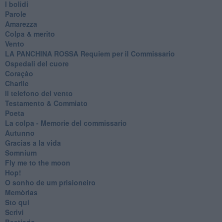
I bolidi
Parole
Amarezza
Colpa & merito
Vento
​LA PANCHINA ROSSA Requiem per il Commissario
Ospedali del cuore
Coraçào
Charlie
Il telefono del vento
Testamento & Commiato
Poeta
​La colpa - Memorie del commissario
Autunno
Gracias a la vida
Somnium
Fly me to the moon
Hop!
O sonho de um prisioneiro
Memòrias
Sto qui
Scrivi
Bestiario