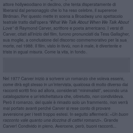
attore hollywoodiano in declino, che tenta disperatamente di
liberarsi dal personaggio che lo ha reso celebre, il supereroe
Birdman. Per questo mette in scena a Broadway uno spettacolo
teatrale tratto dall'opera
“
What We Talk About When We Talk About
Love
”
di Raymond Carver, scrittore e poeta americano. I versi di
Carver, citati all’inizio del film, furono pronunciati da Tess Gallagher,
sua moglie, a conclusione del discorso commemorativo per la sua
morte, nel 1988. Il film, visto in tivvù, non è male, è divertente e
triste in egual misura. Come la vita, in fondo.
Nel 1977 Carver iniziò a scrivere un romanzo che voleva essere,
come dirà egli stesso in un’intervista, qualcosa di molto diverso dai
racconti scritti fino ad allora, considerati “minimalisti”, secondo una
catalogazione e un’etichettatura che, oltretutto, non condivideva.
Però il romanzo, del quale è rimasto solo un frammento, non verrà
mai portato avanti perché Carver si rese conto di provare
avversione per i testi troppo estesi. In seguito affermerà:
«
Un buon
racconto vale quanto una dozzina di cattivi romanzi»
. Grande
Carver! Condivido in pieno. Avercene, però, buoni racconti...