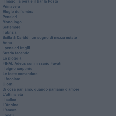
Il mago, la pera e il Bar la Posta
Primavera
Elogio dell'ombra
Pensieri
Mono logo
Settembre
Fabrizia
​Scilla & Cariddi, un sogno di mezza estate
Anna
I pensieri fragili
Strada facendo
La pioggia
FINAL Adeus commissario Favati
Il cigno serpente
Le feste comandate
Il focolare
Giorni.
Di cosa parliamo, quando parliamo d'amore
L'ultima età
Il salice
L'Annina
L'amore
I poeti