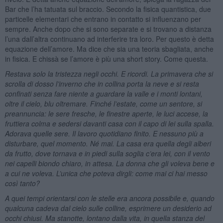
Bar che l’ha tatuata sul braccio. Secondo la fisica quantistica, due
particelle elementari che entrano in contatto si influenzano per
sempre. Anche dopo che si sono separate e si trovano a distanza
l’una dall’altra continuano ad interferire tra loro. Per questo è detta
equazione dell’amore. Ma dice che sia una teoria sbagliata, anche
in fisica. E chissà se l’amore è più una short story. Come questa.
Restava solo la tristezza negli occhi. E ricordi. La primavera che si
scrolla di dosso l’inverno che in collina porta la neve e si resta
confinati senza fare niente a guardare la valle e i monti lontani,
oltre il cielo, blu oltremare. Finché l’estate, come un sentore, si
preannuncia:
le
sere fresche, le finestre aperte, le luci accese, la
fruttiera colma e sedersi davanti casa con il capo di lei sulla spalla.
Adorava
que
lle sere. Il lavoro quotidiano finito. E nessuno più
a
disturbare, que
l momento. N
é
mai. La casa era quella degli alberi
da frutto, dove tornava e in piedi sulla soglia c’
era lei
, con il vento
nei capelli biondo chiaro, in attesa. La donna che gli voleva bene e
a cui ne voleva. L’unica che poteva dirgli: come mai ci hai messo
così tanto?
A quei tempi orientarsi con le stelle era ancora possibile e, quando
qualcuna cadeva dal cielo sulle colline, esprimere un desiderio ad
occhi chiusi. Ma stanotte, lontano dalla vita, in quella stanza del