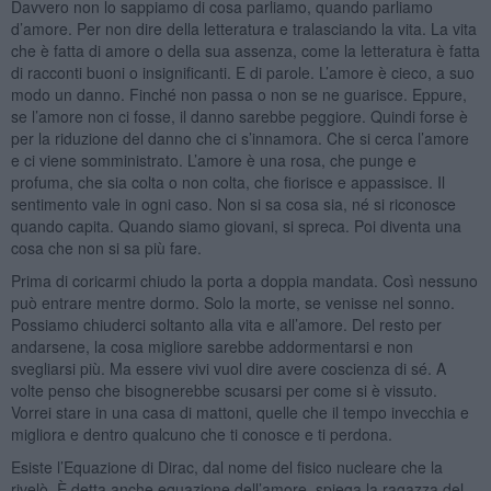
Davvero non lo sappiamo di cosa parliamo, quando parliamo
d’amore. Per non dire della letteratura e tralasciando la vita. La vita
che è fatta di amore o della sua assenza, come la letteratura è fatta
di racconti buoni o insignificanti. E di parole. L’amore è cieco, a suo
modo un danno. Finché non passa o non se ne guarisce. Eppure,
se l’amore non ci fosse, il danno sarebbe peggiore. Quindi forse è
per la riduzione del danno che ci s’innamora. Che si cerca l’amore
e ci viene somministrato. L’amore è una rosa, che punge e
profuma, che sia colta o non colta, che fiorisce e appassisce. Il
sentimento vale in ogni caso. Non si sa cosa sia, né si riconosce
quando capita. Quando siamo giovani, si spreca. Poi diventa una
cosa che non si sa più fare.
Prima di coricarmi chiudo la porta a doppia mandata. Così nessuno
può entrare mentre dormo. Solo la morte, se venisse nel sonno.
Possiamo chiuderci soltanto alla vita e all’amore. Del resto per
andarsene, la cosa migliore sarebbe addormentarsi e non
svegliarsi più. Ma essere vivi vuol dire avere coscienza di sé. A
volte penso che bisognerebbe scusarsi per come si è vissuto.
Vorrei stare in una casa di mattoni, quelle che il tempo invecchia e
migliora e dentro qualcuno che ti conosce e ti perdona.
Esiste l’Equazione di Dirac, dal nome del fisico nucleare che la
rivelò. È detta anche equazione dell’amore, spiega la ragazza del