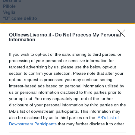
Pillole
Veglia
​“D” come delitto
D
Belle lettere
QUInewsLivorno.it -
Do Not Process My Personal
25 Aprile
Information
Todo el bien, todo el mal
Silenzio
Le parole
If you wish to opt-out of the sale, sharing to third parties, or
​L’Australiana
processing of your personal or sensitive information for
Le stelle del jazz
targeted advertising by us, please use the below opt-out
Vita & morte
section to confirm your selection. Please note that after your
Auguri
opt-out request is processed you may continue seeing
Moro
interest-based ads based on personal information utilized by
Passanti
us or personal information disclosed to third parties prior to
Continuando, la nonna e il carretto
your opt-out. You may separately opt-out of the further
Metaverso smart
disclosure of your personal information by third parties on the
Fiamme
IAB’s list of downstream participants. This information may
Anzi
also be disclosed by us to third parties on the
IAB’s List of
Confessioni autoreferenziali
Downstream Participants
that may further disclose it to other
Utopie
third parties.
Estate