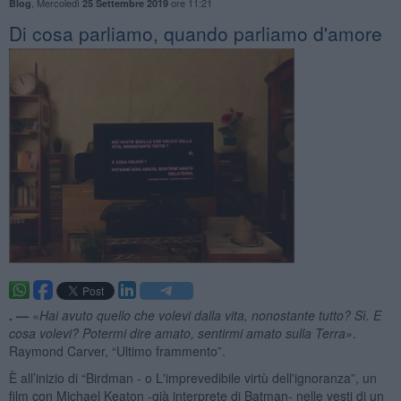
,
Mercoledì
ore 11:21
Blog
25 Settembre 2019
Di cosa parliamo, quando parliamo d'amore
. —
«
Hai avuto quello che volevi dalla vita, nonostante tutto? Sì. E
cosa volevi? Potermi dire amato, sentirmi amato sulla Terra»
.
Raymond Carver, “Ultimo frammento”.
È all’inizio di “Birdman - o L'imprevedibile virtù dell'ignoranza”, un
film con Michael Keaton -già interprete di Batman- nelle vesti di un