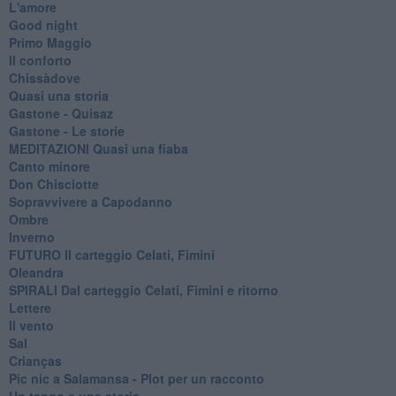
L'amore
Good night
Primo Maggio
Il conforto
Chissàdove
Quasi una storia
Gastone - Quisaz
Gastone - Le storie
MEDITAZIONI Quasi una fiaba
Canto minore
Don Chisciotte
Sopravvivere a Capodanno
Ombre
Inverno
FUTURO Il carteggio Celati, Fimini
Oleandra
SPIRALI Dal carteggio Celati, Fimini e ritorno
Lettere
Il vento
Sal
Crianças
Pic nic a Salamansa - Plot per un racconto
Un tango e una storia