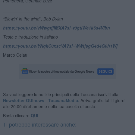
Pontedera, Gennaio 2025
_________________________
“Blowin
’ in the wind”, Bob Dylan
https://youtu.be/vWwgrjjIMXA?si=r0gtiWe1k5s4VIbn
Testo e traduzione in italiano
https://youtu.be/YNqkC0xscVA?si=WWtjsgG4d4G0h1Wj
Marco Celati
Se vuoi leggere le notizie principali della Toscana iscriviti alla
Newsletter QUInews - ToscanaMedia.
Arriva gratis tutti i giorni
alle 20:00 direttamente nella tua casella di posta.
Basta cliccare
QUI
Ti potrebbe interessare anche: