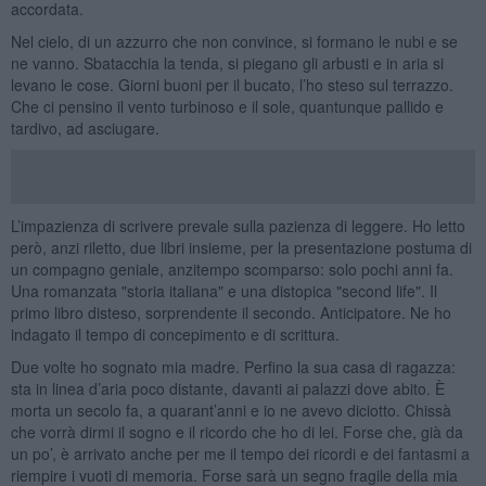
accordata.
Nel cielo, di un azzurro che non convince, si formano le nubi e se
ne vanno. Sbatacchia la tenda, si piegano gli arbusti e in aria si
levano le cose. Giorni buoni per il bucato, l’ho steso sul terrazzo.
Che ci pensino il vento turbinoso e il sole, quantunque pallido e
tardivo, ad asciugare.
L’impazienza di scrivere prevale sulla pazienza di leggere. Ho letto
però, anzi riletto, due libri insieme, per la presentazione postuma di
un compagno geniale, anzitempo scomparso: solo pochi anni fa.
Una romanzata "storia italiana" e una distopica "second life". Il
primo libro disteso, sorprendente il secondo. Anticipatore. Ne ho
indagato il tempo di concepimento e di scrittura.
Due volte ho sognato mia madre. Perfino la sua casa di ragazza:
sta in linea d’aria poco distante, davanti ai palazzi dove abito. È
morta un secolo fa, a quarant’anni e io ne avevo diciotto. Chissà
che vorrà dirmi il sogno e il ricordo che ho di lei. Forse che, già da
un po’, è arrivato anche per me il tempo dei ricordi e dei fantasmi a
riempire i vuoti di memoria. Forse sarà un segno fragile della mia