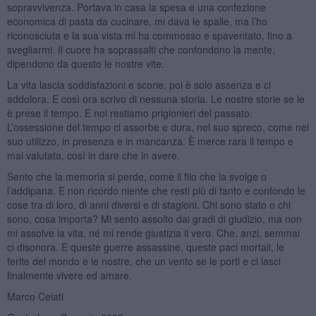
sopravvivenza. Portava in casa la spesa e una confezione
economica di pasta da cucinare, mi dava le spalle, ma l’ho
riconosciuta e la sua vista mi ha commosso e spaventato, fino a
svegliarmi. Il cuore ha soprassalti che confondono la mente,
dipendono da questo le nostre vite.
La vita lascia soddisfazioni e scorie, poi è solo assenza e ci
addolora. E così ora scrivo di nessuna storia. Le nostre storie se le
è prese il tempo. E noi restiamo prigionieri del passato.
L’ossessione del tempo ci assorbe e dura, nel suo spreco, come nel
suo utilizzo, in presenza e in mancanza. È merce rara il tempo e
mai valutata, così in dare che in avere.
Sento che la memoria si perde, come il filo che la svolge o
l’addipana. E non ricordo niente che resti più di tanto e confondo le
cose tra di loro, di anni diversi e di stagioni. Chi sono stato o chi
sono, cosa importa? Mi sento assolto dai gradi di giudizio, ma non
mi assolve la vita, né mi rende giustizia il vero. Che, anzi, semmai
ci disonora. E queste guerre assassine, queste paci mortali, le
ferite del mondo e le nostre, che un vento se le porti e ci lasci
finalmente vivere ed amare.
Marco Celati