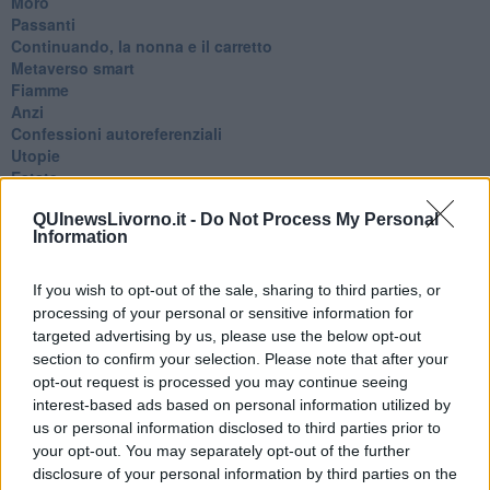
Moro
Passanti
Continuando, la nonna e il carretto
Metaverso smart
Fiamme
Anzi
Confessioni autoreferenziali
Utopie
Estate
Il lago
QUInewsLivorno.it -
Do Not Process My Personal
Il diluvio
Information
La classe
Pensieri incoerenti
Dal balcone
If you wish to opt-out of the sale, sharing to third parties, or
Insomnia
processing of your personal or sensitive information for
Il guardiano
targeted advertising by us, please use the below opt-out
Lo sgombero
section to confirm your selection. Please note that after your
Erodoto e Tucidide
opt-out request is processed you may continue seeing
Il padre della storia
interest-based ads based on personal information utilized by
Pensieri brevi
us or personal information disclosed to third parties prior to
L'evoluzione della specie
your opt-out. You may separately opt-out of the further
Il servizio
disclosure of your personal information by third parties on the
Riflessioni