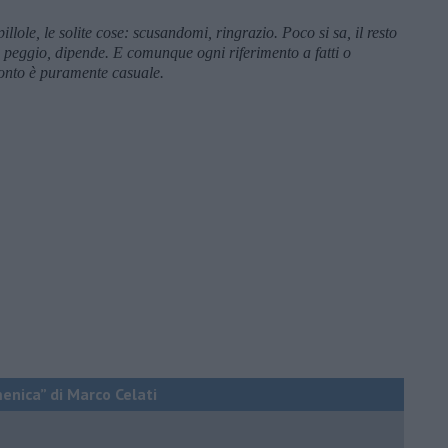
llole, le solite cose: scusandomi, ringrazio. Poco si sa, il resto
a peggio, dipende. E comunque ogni riferimento a fatti o
conto è puramente casuale.
menica” di Marco Celati