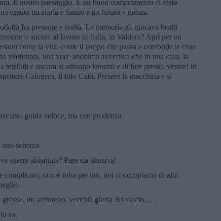
natura. Il nostro paesaggio. E un buon compromesso ci resta
a cesura tra storia e futuro e tra futuro e natura.
odotta fra presente e realtà. La memoria gli giocava brutti
nsione o ancora al lavoro in Italia, in Valdera? Aprì per un
i pesanti come la vita, come il tempo che passa e confonde le cose.
na telefonata, una voce anonima avvertiva che in una casa, la
a terribili e ancora si udivano lamenti e di fare presto, venire! In
l’ispettore Calogero, il fido Calò. Presero la macchina e si
baccano: guida veloce, ma con prudenza.
è uno scherzo.
ve essere abbattuta? Pare sia abusiva!
are complicato, non è roba per noi, noi ci occupiamo di altri
è meglio…
o grosso, un architetto, vecchia gloria del calcio…
lo so.