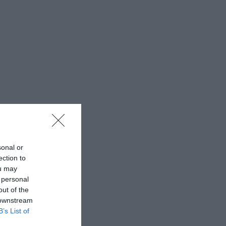
sonal or
ection to
ou may
 personal
out of the
 downstream
B’s List of