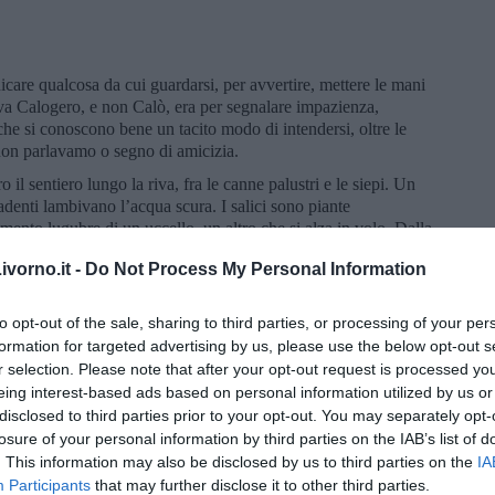
care qualcosa da cui guardarsi, per avvertire, mettere le mani
va Calogero, e non Calò, era per segnalare impazienza,
he si conoscono bene un tacito modo di intendersi, oltre le
non parlavamo o segno di amicizia.
il sentiero lungo la riva, fra le canne palustri e le siepi. Un
cadenti lambivano l’acqua scura. I salici sono piante
lamento lugubre di un uccello, un altro che si alza in volo. Dalla
bbiosa, il luogo aveva un aspetto sinistro. Si avvicinarono alla
vorno.it -
Do Not Process My Personal Information
o la pistola d’ordinanza. La casa con quel colore irreale si
ettrale nella notte, senza stelle né luna. Alla finestra una luce
 guasto. Uno strano isolamento incombeva, come una
to opt-out of the sale, sharing to third parties, or processing of your per
ita, la nebbia che saliva dal lago. Guardinghi arrivarono sotto il
formation for targeted advertising by us, please use the below opt-out s
e era un mago del
passepartout
: armeggiò un po’ con i suoi arnesi
r selection. Please note that after your opt-out request is processed y
o, uno a destra, l’altro a sinistra dell’ingresso, le armi rivolte a
eing interest-based ads based on personal information utilized by us or
silenzio, entrarono, le pistole puntate.
disclosed to third parties prior to your opt-out. You may separately opt-
 intermittente delle scale che salivano al piano di sopra. C’erano
losure of your personal information by third parties on the IAB’s list of
 di affetti privati e uomini importanti, attestati di benemerenza
. This information may also be disclosed by us to third parties on the
IA
pecchi ingrigiti. L’ispettore guardò il commissario come a dire:
Participants
that may further disclose it to other third parties.