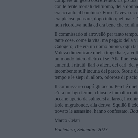
compiere un gesto così efferato. La pistola
con le ferite mortali dell’uomo, della donn
era accanto al bambino? Forse l’aveva racco
era pietoso pensare, dopo tutto quel male.
non ricordava nulla ed era bene che contin
Il commissario si arrovellò per tanto tempo
tante cose, come la vita, ma peggio della 
Calogero, che era un uomo buono, ogni tan
Voleva dimenticare quella tragedia e, a vol
un mondo intero dietro di sé. Alla fine rest
anneriti, i ritratti, ilari o alteri, dei cari,
incombente sull’incuria del parco. Storie di 
tempo e le siepi di alloro, odorose di piscio
Il commissario riaprì gli occhi. Perché que
c’era un lago fermo, chiuso e immalinconito
oceano aperto da spingersi al largo, incont
isole migrabonde, alla deriva. Squillò il t
trovato le assassine, hanno confessato.
Boa
Marco Celati
Pontedera, Settembre 2023