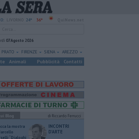
24°
36°
O:
LIVORNO
QuiNews.net
rdì
07 Agosto 2026
PRATO
FIRENZE
SIENA
AREZZO
ste
Animali
Pubblicità
Contatti
ui Blog
di Riccardo Ferrucci
INCONTRI
ucca la mostra
D'ARTE
Marcello
selli “Dialoghi