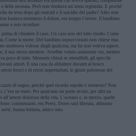
 rinvenuta nell’armadio era quella che aveva sparato, compatibile
a e della neonata. Però non risultava un’arma registrata. E perché
lta da terra dopo gli omicidi e il suicidio del padre? Altro non
 Non bastava nemmeno il dolore, era troppo l’orrore. Il bambino
uasse a non ricordare.
, prima di chiudere il caso. Un caso non del tutto risolto. Come
vita. Come la morte. Del bambino sopravvissuto non chiese mai.
to sembrava volesse dirgli qualcosa, ma lui non voleva sapere.
te, il suo stesso mestiere. Avrebbe voluto andarsene via, mettere
ava poco di tutto. Memorie chissà se attendibili, gli specchi
 dei giovani amori. E una casa da abbattere davanti al bosco
orrori feroci e di errori imperturbati, le glorie polverose del
.
l cazzo di sogno, perché quel ricordo sepolto e riemerso? Non
, c’era un mare. Per qualcuno un porto sicuro, per altri un
ro all’amore doloroso della vita. L’oceano e, in mezzo, quelle
elefono: commissario, era Perez, Dores sarà liberata, abbiamo
 sorte
, buona fortuna, amico mio.