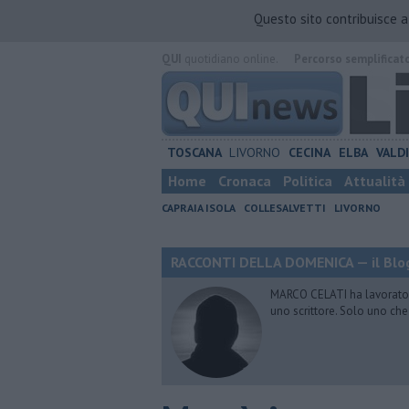
Questo sito contribuisce 
QUI
quotidiano online.
Percorso semplificat
TOSCANA
LIVORNO
CECINA
ELBA
VALD
Home
Cronaca
Politica
Attualità
CAPRAIA ISOLA
COLLESALVETTI
LIVORNO
RACCONTI DELLA DOMENICA — il Blog
MARCO CELATI ha lavorato e 
uno scrittore. Solo uno che 