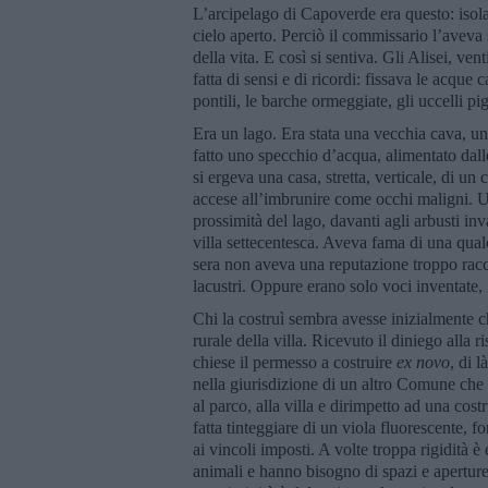
L’arcipelago di Capoverde era questo: isol
cielo aperto. Perciò il commissario l’avev
della vita. E così si sentiva. Gli Alisei, ven
fatta di sensi e di ricordi: fissava le acque
pontili, le barche ormeggiate, gli uccelli pig
Era un lago. Era stata una vecchia cava, una 
fatto uno specchio d’acqua, alimentato dall
si ergeva una casa, stretta, verticale, di un c
accese all’imbrunire come occhi maligni. Un
prossimità del lago, davanti agli arbusti i
villa settecentesca. Aveva fama di una qual
sera non aveva una reputazione troppo racco
lacustri. Oppure erano solo voci inventate,
Chi la costruì sembra avesse inizialmente c
rurale della villa. Ricevuto il diniego alla 
chiese il permesso a costruire
ex novo
, di 
nella giurisdizione di un altro Comune che 
al parco, alla villa e dirimpetto ad una cos
fatta tinteggiare di un viola fluorescente, 
ai vincoli imposti. A volte troppa rigidità è 
animali e hanno bisogno di spazi e aperture