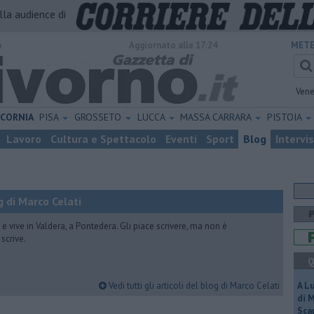
alla audience di
o
Aggiornato alle 17:24
METE
Vene
ICORNIA
PISA
GROSSETO
LUCCA
MASSA CARRARA
PISTOIA
Lavoro
Cultura e Spettacolo
Eventi
Sport
Blog
Intervi
 di Marco Celati
vive in Valdera, a Pontedera. Gli piace scrivere, ma non è
scrive.
Q
Vedi tutti gli articoli del blog di Marco Celati
A L
di 
Scar