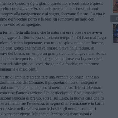
amento e spazio, e ogni giorno questo mare sconfinato e questo
a scelto come
buen retiro
dopo la pensione, per i restanti anni
ti propizi alla navigazione e al sogno, facevano il resto. La vita è
C
 calme del vecchio porto e la baia gli sembrava un lago con i
ri in volo ad ali spiegate.
ferita inferta alla terra, che la natura si era ripresa e ne aveva
e piogge e dal fiume. Era stato tanto tempo fa. Di fianco al Lago
olore elettrico inquietante, con tre tetti spioventi, e due finestre,
a casa gotica che incuteva timore. Stava nella radura, in
nvasivi del bosco, un tempo un gran parco, che cingeva una storica
che, non ben precisata maledizione, ma forse era la zona che la
mandabile: giri equivoci, droga, nella foschia, tra le brume
 impaurite e maldicenti.
hiesto di ampliare ed adattare una vecchia colonica, annesso
ristrutturazione dal Comune, il proprietario non si rassegnò e
là dal confine della tenuta, pochi metri, ma sufficienti ad entrare
concesse l’autorizzazione. Un pasticciaccio. Così, prospiciente
truzione agricola di pregio, sorse, sul Lago, la nuova casa che fu
forse a rimarcarne l’evidenza, in segno di affermazione e in barba
eccessiva: nella stalla stanno le bestie, gli uomini sono altri
 diversi per vivere. Ma anche l’eccesso di concessioni e