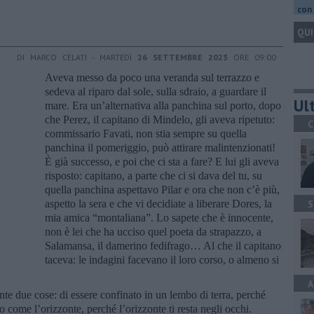
con 
QUI
DI MARCO CELATI - MARTEDÌ
26 SETTEMBRE 2023
ORE 09:00
Aveva messo da poco una veranda sul terrazzo e
sedeva al riparo dal sole, sulla sdraio, a guardare il
Ult
mare. Era un’alternativa alla panchina sul porto, dopo
che Perez, il capitano di Mindelo, gli aveva ripetuto:
C
commissario Favati, non stia sempre su quella
panchina il pomeriggio, può attirare malintenzionati!
È già successo, e poi che ci sta a fare? E lui gli aveva
risposto: capitano, a parte che ci si dava del tu, su
quella panchina aspettavo Pilar e ora che non c’è più,
aspetto la sera e che vi decidiate a liberare Dores, la
S
mia amica “montaliana”. Lo sapete che è innocente,
non è lei che ha ucciso quel poeta da strapazzo, a
Salamansa, il damerino fedifrago… Al che il capitano
taceva: le indagini facevano il loro corso, o almeno si
A
ente due cose: di essere confinato in un lembo di terra, perché
nito come l’orizzonte, perché l’orizzonte ti resta negli occhi.