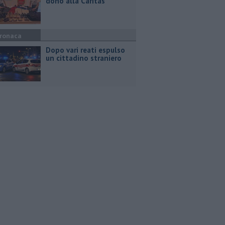
dono alla Caritas
ronaca
Dopo vari reati espulso
un cittadino straniero