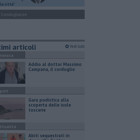
la città"
Condoglianze
imi articoli
Vedi tutti
ronaca
Addio al dottor Massimo
Campana, il cordoglio
port
Gara podistica alla
scoperta delle isole
toscane
ttualità
Abiti sequestrati in