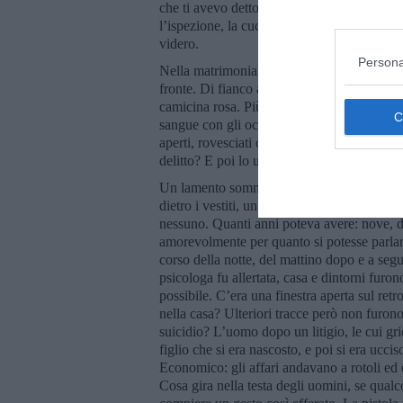
che ti avevo detto? Ma il commissario ric
l’ispezione, la cucina era buia e vuota, pre
videro.
Persona
Nella matrimoniale, una donna giovane, semi
fronte. Di fianco al letto, nella culla, la 
camicina rosa. Più avanti nel corridoio, un
sangue con gli occhi sbarrati e la tempia di
aperti, rovesciati o altri segni di una tenta
delitto? E poi lo udirono.
Un lamento sommesso, cupo, disperato. Ven
dietro i vestiti, un bambino stava accucci
nessuno. Quanti anni poteva avere: nove, di
amorevolmente per quanto si potesse parlar
corso della notte, del mattino dopo e a segu
psicologa fu allertata, casa e dintorni furono 
possibile. C’era una finestra aperta sul ret
nella casa? Ulteriori tracce però non furono
suicidio? L’uomo dopo un litigio, le cui grid
figlio che si era nascosto, e poi si era ucci
Economico: gli affari andavano a rotoli ed 
Cosa gira nella testa degli uomini, se qual