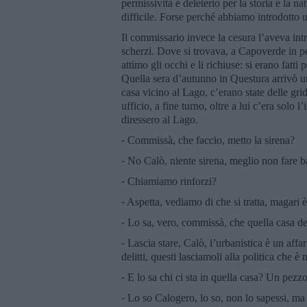
permissività è deleterio per la storia e la 
difficile. Forse perché abbiamo introdotto un
Il commissario invece la cesura l’aveva intr
scherzi. Dove si trovava, a Capoverde in pe
attimo gli occhi e li richiuse: si erano fatt
Quella sera d’autunno in Questura arrivò u
casa vicino al Lago, c’erano state delle grid
ufficio, a fine turno, oltre a lui c’era solo 
diressero al Lago.
⁃ Commissà, che faccio, metto la sirena?
⁃ No Calò, niente sirena, meglio non fare 
⁃ Chiamiamo rinforzi?
⁃ Aspetta, vediamo di che si tratta, magari 
⁃ Lo sa, vero, commissà, che quella casa de
⁃ Lascia stare, Calò, l’urbanistica è un aff
delitti, questi lasciamoli alla politica che 
⁃ E lo sa chi ci sta in quella casa? Un pezz
⁃ Lo so Calogero, lo so, non lo sapessi, ma 