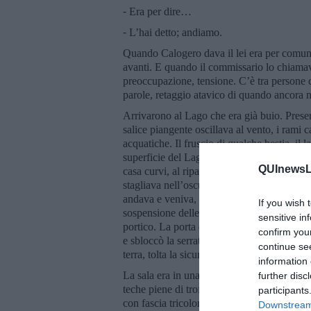
⁃ Era per dire…
⁃ L’hai detto; andiamo.
Quando Calogero dava il lei era per comuni
avanti. E quando il commissario lo chiama
preoccupazione, tensione. C’è tra persone c
parole, retaggio atavico di quando ancora 
Arrivarono al Lago che era già buio. Presero 
salice piangente oscillava al vento, i rami 
acquatiche. Il fruscio di qualche bestia, il 
superficie del Lago si levava una foschia ne
QUInewsLi
casa curvi, al riparo della siepe, impugnand
stagliava nell’oscurità. Appariva lugubre, sp
andava e veniva, con il brusio di un neon
If you wish 
sospensione delle cose, il buio, la notte fer
sensitive in
portico. La porta era chiusa, ma l’ispettor
confirm you
e sbloccò la serratura. Si appiattirono al mur
continue se
terra, tolta la sicura. Un cenno d’intesa, in 
information 
La sala era in una penombra data dalla luce
further disc
teche piene di trofei, cornici dorate su foto
participants
con fascia tricolore e, appesi, due grandi s
Downstream 