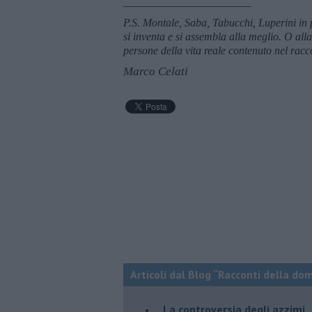
_______________________
P.S. Montale, Saba, Tabucchi, Luperini in pi
si inventa e si assembla alla meglio. O all
persone della vita reale contenuto nel rac
Marco Celati
Articoli dal Blog “Racconti della do
La controversia degli azzimi