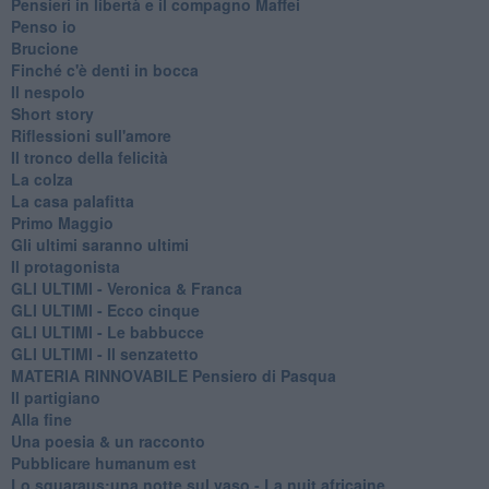
Pensieri in libertà e il compagno Maffei
Penso io
Brucione
Finché c'è denti in bocca
Il nespolo
Short story
Riflessioni sull'amore
Il tronco della felicità
La colza
La casa palafitta
Primo Maggio
Gli ultimi saranno ultimi
Il protagonista
GLI ULTIMI - Veronica & Franca
GLI ULTIMI - Ecco cinque
GLI ULTIMI - Le babbucce
GLI ULTIMI - Il senzatetto
MATERIA RINNOVABILE Pensiero di Pasqua
Il partigiano
Alla fine
Una poesia & un racconto
Pubblicare humanum est
Lo squaraus:una notte sul vaso - La nuit africaine