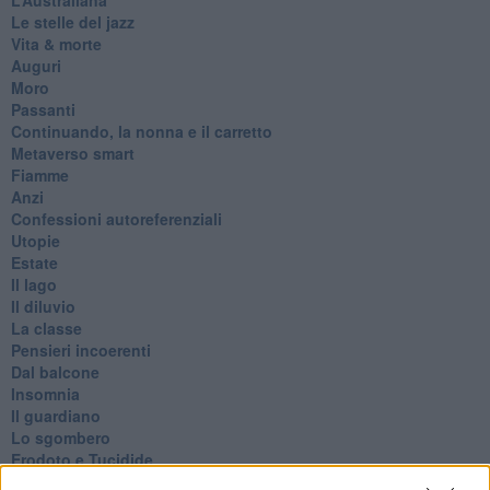
Le stelle del jazz
Vita & morte
Auguri
Moro
Passanti
Continuando, la nonna e il carretto
Metaverso smart
Fiamme
Anzi
Confessioni autoreferenziali
Utopie
Estate
Il lago
Il diluvio
La classe
Pensieri incoerenti
Dal balcone
Insomnia
Il guardiano
Lo sgombero
Erodoto e Tucidide
Il padre della storia