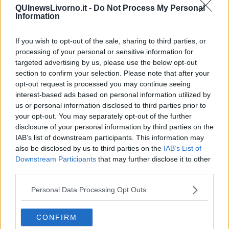
Pensieri brevi
QUInewsLivorno.it -
Do Not Process My Personal
L'evoluzione della specie
Information
Il servizio
Riflessioni
If you wish to opt-out of the sale, sharing to third parties, or
L'Oscuro
processing of your personal or sensitive information for
Generazioni
targeted advertising by us, please use the below opt-out
Cristobal
section to confirm your selection. Please note that after your
Il paese dei balocchi
opt-out request is processed you may continue seeing
Ciò che resta
interest-based ads based on personal information utilized by
La balena
us or personal information disclosed to third parties prior to
Vittorio
your opt-out. You may separately opt-out of the further
La bufera
disclosure of your personal information by third parties on the
Il mago, la pera e il Bar la Posta
IAB’s list of downstream participants. This information may
Primavera
also be disclosed by us to third parties on the
IAB’s List of
Elogio dell'ombra
Pensieri
Downstream Participants
that may further disclose it to other
Mono logo
third parties.
Settembre
Fabrizia
Personal Data Processing Opt Outs
​Scilla & Cariddi, un sogno di mezza estate
Anna
CONFIRM
I pensieri fragili