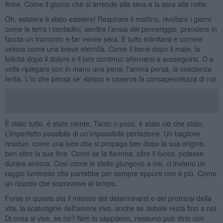
finire. Come il giorno che si arrende alla sera e la sera alla notte.
Oh, esistere è stato esistere! Respirare il mattino, rivoltare i giorni
come la terra i contadini, sentire l’ansia del pomeriggio, prendere in
faccia un tramonto e far venire sera. E tutto infinitarsi e correre
veloce come una breve eternità. Come il bene dopo il male, la
felicità dopo il dolore e il loro continuo alternarsi e susseguirsi. O a
volte ripiegare con in mano una pena, l'anima persa, la coscienza
ferita. L'io che pensa se’ stesso e osserva la consapevolezza di noi.
È stato tutto, è stato niente. Tanto o poco, è stato ciò che stato.
L’imperfetto possibile di un’impossibile perfezione. Un bagliore
residuo, come una luce che si propaga ben dopo la sua origine,
ben oltre la sua fine. Come se la fiamma, oltre il fuoco, potesse
durare ancora. Così come le stelle giungono a noi, ci inviano un
raggio luminoso che parrebbe per sempre eppure non è più. Come
un ricordo che sopravvive al tempo.
Forse in questo sta il mistero del determinarsi e del protrarsi della
vita, la scaturigine dell'amore vivo, anche se debole resta fino a noi.
Di cosa si vive, se no? Non lo sappiamo, nessuno può dirlo con