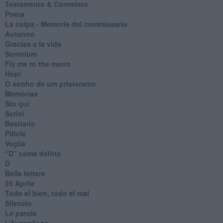
Testamento & Commiato
Poeta
​La colpa - Memorie del commissario
Autunno
Gracias a la vida
Somnium
Fly me to the moon
Hop!
O sonho de um prisioneiro
Memòrias
Sto qui
Scrivi
Bestiario
Pillole
Veglia
​“D” come delitto
D
Belle lettere
25 Aprile
Todo el bien, todo el mal
Silenzio
Le parole
​L’Australiana