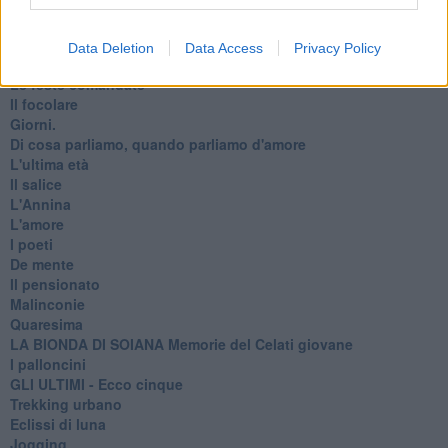
Strada facendo
La pioggia
FINAL Adeus commissario Favati
Data Deletion
Data Access
Privacy Policy
Il cigno serpente
Le feste comandate
Il focolare
Giorni.
Di cosa parliamo, quando parliamo d'amore
L'ultima età
Il salice
L'Annina
L'amore
I poeti
De mente
Il pensionato
Malinconie
Quaresima
LA BIONDA DI SOIANA Memorie del Celati giovane
I palloncini
GLI ULTIMI - Ecco cinque
Trekking urbano
Eclissi di luna
Jogging