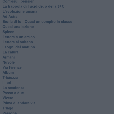
Com'esuli pensieri
La trappola di Tucidide, o della 3ª C
L'evoluzione umana
Ad Astra
Storia di io - Quasi un compito in classe
Quasi una lezione
Spleen
Lettera a un amico
Lettera al sultano
I sogni del mattino
La calura
Armani
Nuvole
Via Firenze
Album
Tristezza
I libri
La scadenza
Passo a due
Vivere
Prima di andare via
Triage
Persona