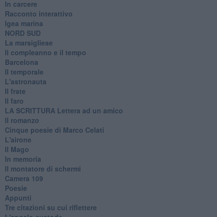
In carcere
Racconto interattivo
Igea marina
​NORD SUD
La marsigliese
Il compleanno e il tempo
Barcelona
Il temporale
L'astronauta
Il frate
Il faro
​LA SCRITTURA Lettera ad un amico
Il romanzo
Cinque poesie di Marco Celati
L'airone
Il Mago
In memoria
Il montatore di schermi
Camera 109
Poesie
Appunti
Tre citazioni su cui riflettere
L'angelo custode