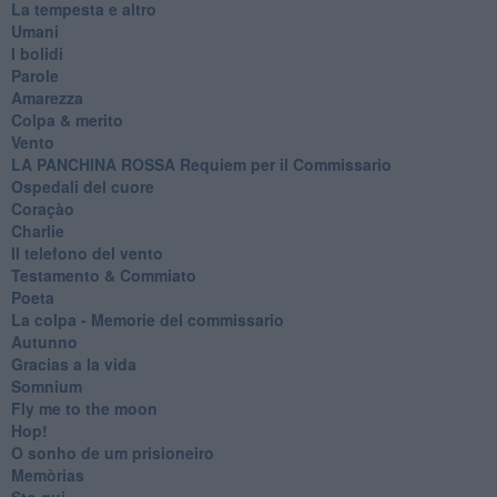
La tempesta e altro
Umani
I bolidi
Parole
Amarezza
Colpa & merito
Vento
​LA PANCHINA ROSSA Requiem per il Commissario
Ospedali del cuore
Coraçào
Charlie
Il telefono del vento
Testamento & Commiato
Poeta
​La colpa - Memorie del commissario
Autunno
Gracias a la vida
Somnium
Fly me to the moon
Hop!
O sonho de um prisioneiro
Memòrias
Sto qui