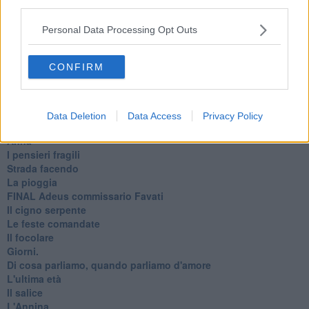
Vittorio
third parties.
La bufera
Il mago, la pera e il Bar la Posta
Personal Data Processing Opt Outs
Primavera
Elogio dell'ombra
CONFIRM
Pensieri
Mono logo
Settembre
Fabrizia
Data Deletion
Data Access
Privacy Policy
​Scilla & Cariddi, un sogno di mezza estate
Anna
I pensieri fragili
Strada facendo
La pioggia
FINAL Adeus commissario Favati
Il cigno serpente
Le feste comandate
Il focolare
Giorni.
Di cosa parliamo, quando parliamo d'amore
L'ultima età
Il salice
L'Annina