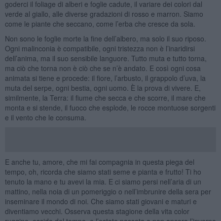
goderci il foliage di alberi e foglie cadute, il variare dei colori dal
verde al giallo, alle diverse gradazioni di rosso e marron. Siamo
come le piante che seccano, come l’erba che cresce da sola.
Non sono le foglie morte la fine dell’albero, ma solo il suo riposo.
Ogni malinconia è compatibile, ogni tristezza non è l’inaridirsi
dell’anima, ma il suo sensibile languore. Tutto muta e tutto torna,
ma ciò che torna non è ciò che se n’è andato. E così ogni cosa
animata si tiene e procede: il fiore, l’arbusto, il grappolo d’uva, la
muta del serpe, ogni bestia, ogni uomo. È la prova di vivere. E,
similmente, la Terra: il fiume che secca e che scorre, il mare che
monta e si stende, il fuoco che esplode, le rocce montuose sorgenti
e il vento che le consuma.
E anche tu, amore, che mi fai compagnia in questa piega del
tempo, oh, ricorda che siamo stati seme e pianta e frutto! Ti ho
tenuto la mano e tu avevi la mia. E ci siamo persi nell’aria di un
mattino, nella noia di un pomeriggio o nell’imbrunire della sera per
inseminare il mondo di noi. Che siamo stati giovani e maturi e
diventiamo vecchi. Osserva questa stagione della vita color
ruggine, ossido del tempo, e l’estate passata e non ancora l’inverno