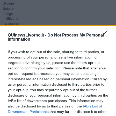
Utopie
Estate
Il lago
Il diluvio
La classe
Pensieri incoerenti
Dal balcone
QUInewsLivorno.it -
Do Not Process My Personal
Insomnia
Information
Il guardiano
Lo sgombero
If you wish to opt-out of the sale, sharing to third parties, or
Erodoto e Tucidide
processing of your personal or sensitive information for
Il padre della storia
targeted advertising by us, please use the below opt-out
Pensieri brevi
section to confirm your selection. Please note that after your
L'evoluzione della specie
opt-out request is processed you may continue seeing
Il servizio
interest-based ads based on personal information utilized by
Riflessioni
us or personal information disclosed to third parties prior to
L'Oscuro
your opt-out. You may separately opt-out of the further
Generazioni
disclosure of your personal information by third parties on the
Cristobal
IAB’s list of downstream participants. This information may
Il paese dei balocchi
also be disclosed by us to third parties on the
IAB’s List of
Ciò che resta
La balena
Downstream Participants
that may further disclose it to other