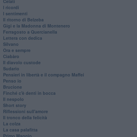
Celati
I ricordi
I sentimenti
Il ritorno di Belzeba
Gigi e la Madonna di Montenero
Ferragosto a Quercianella
Lettera con dedica
Silvano
Ora e sempre
Ciabàro
Il diavolo custode
Sudario
Pensieri in libertà e il compagno Maffei
Penso io
Brucione
Finché c'è denti in bocca
Il nespolo
Short story
Riflessioni sull'amore
Il tronco della felicità
La colza
La casa palafitta
Primo Maggio