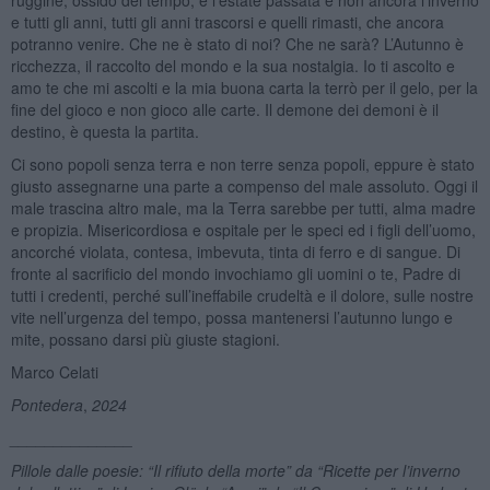
e tutti gli anni, tutti gli anni trascorsi e quelli rimasti, che ancora
potranno venire. Che ne è stato di noi? Che ne sarà? L’Autunno è
ricchezza, il raccolto del mondo e la sua nostalgia. Io ti ascolto e
amo te che mi ascolti e la mia buona carta la terrò per il gelo, per la
fine del gioco e non gioco alle carte. Il demone dei demoni è il
destino, è questa la partita.
Ci sono popoli senza terra e non terre senza popoli, eppure è stato
giusto assegnarne una parte a compenso del male assoluto. Oggi il
male trascina altro male, ma la Terra sarebbe per tutti, alma madre
e propizia. Misericordiosa e ospitale per le speci ed i figli dell’uomo,
ancorché violata, contesa, imbevuta, tinta di ferro e di sangue. Di
fronte al sacrificio del mondo invochiamo gli uomini o te, Padre di
tutti i credenti, perché sull’ineffabile crudeltà e il dolore, sulle nostre
vite nell’urgenza del tempo, possa mantenersi l’autunno lungo e
mite, possano darsi più giuste stagioni.
Marco Celati
Pontedera
,
2024
______________
Pillole dalle poesie: “Il rifiuto della morte” da “Ricette per l’inverno