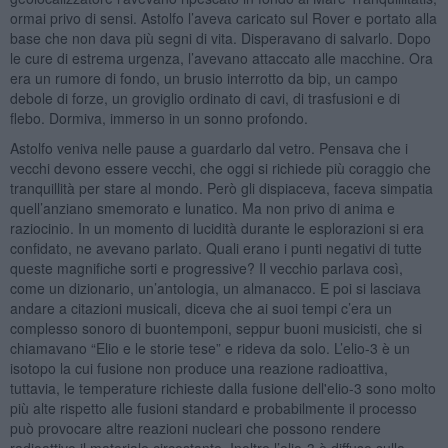
ormai privo di sensi. Astolfo l’aveva caricato sul Rover e portato alla
base che non dava più segni di vita. Disperavano di salvarlo. Dopo
le cure di estrema urgenza, l’avevano attaccato alle macchine. Ora
era un rumore di fondo, un brusio interrotto da bip, un campo
debole di forze, un groviglio ordinato di cavi, di trasfusioni e di
flebo. Dormiva, immerso in un sonno profondo.
Astolfo veniva nelle pause a guardarlo dal vetro. Pensava che i
vecchi devono essere vecchi, che oggi si richiede più coraggio che
tranquillità per stare al mondo. Però gli dispiaceva, faceva simpatia
quell’anziano smemorato e lunatico. Ma non privo di anima e
raziocinio. In un momento di lucidità durante le esplorazioni si era
confidato, ne avevano parlato. Quali erano i punti negativi di tutte
queste magnifiche sorti e progressive? Il vecchio parlava così,
come un dizionario, un’antologia, un almanacco. E poi si lasciava
andare a citazioni musicali, diceva che ai suoi tempi c’era un
complesso sonoro di buontemponi, seppur buoni musicisti, che si
chiamavano “Elio e le storie tese” e rideva da solo. L’elio-3 è un
isotopo la cui fusione non produce una reazione radioattiva,
tuttavia, le temperature richieste dalla fusione dell'elio-3 sono molto
più alte rispetto alle fusioni standard e probabilmente il processo
può provocare altre reazioni nucleari che possono rendere
radioattivo il materiale circostante. Inoltre l’elio-3 è diffuso sulla