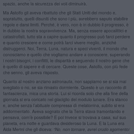
spazio, anche la sicurezza dei voli diminuirà.
Ma Astolfo gli aveva ribattuto che gli Stati Uniti del mondo e,
sopratutto, quelli disuniti che sono i più, avrebbero saputo stabilire
regole e darsi limiti. Perché, è vero, non è in dubbio il progresso, è
in dubbio la nostra sopravvivenza. Ma, senza essere apocalittici e
catastrofisti, tutto sta a capire quanto il progresso può farci perdere
e quanto crescere e come potrà farci vivere meglio, anziché
distruggerci. Noi, Terra, Luna, natura e speci viventi, il mondo che
conosciamo e quello che vogliamo andare a conoscere, superando
i nostri bisogni, i conflitti, le disparità e seguendo il nostro gene che
è quello di sapere e di cercare. Queste cose, Astolfo, con più fede
che senno, gli aveva risposto.
Quanto al nostro anziano astronauta, non sappiamo se si sia mai
svegliato o no, se sia rimasto dormiente. Questo è un racconto di
fantascienza, mica una storia. Lui si ricorda solo che alla fine della
giornata si era coricato nel giaciglio del modulo lunare. Era stanco
e, anche senza l’abituale compressa dì melatonina, subito si era
addormentato. Aveva sognato che la Terra stava tramontando e
pensava, com’è possibile? E poi invece si trovava a casa, sul suo
pianeta, era notte e guardava desideroso la Luna. E la Luna era
Alda Merini che gli diceva:
“
No, non tornare, avrei crudo sgomento/