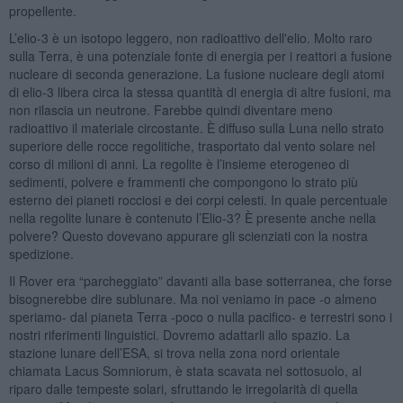
propellente.
L’elio-3 è un isotopo leggero, non radioattivo dell'elio. Molto raro
sulla Terra, è una potenziale fonte di energia per i reattori a fusione
nucleare di seconda generazione. La fusione nucleare degli atomi
di elio-3 libera circa la stessa quantità di energia di altre fusioni, ma
non rilascia un neutrone. Farebbe quindi diventare meno
radioattivo il materiale circostante. È diffuso sulla Luna nello strato
superiore delle rocce regolitiche, trasportato dal vento solare nel
corso di milioni di anni. La regolite è l’insieme eterogeneo di
sedimenti, polvere e frammenti che compongono lo strato più
esterno dei pianeti rocciosi e dei corpi celesti. In quale percentuale
nella regolite lunare è contenuto l’Elio-3? È presente anche nella
polvere? Questo dovevano appurare gli scienziati con la nostra
spedizione.
Il Rover era “parcheggiato” davanti alla base sotterranea, che forse
bisognerebbe dire sublunare. Ma noi veniamo in pace -o almeno
speriamo- dal pianeta Terra -poco o nulla pacifico- e terrestri sono i
nostri riferimenti linguistici. Dovremo adattarli allo spazio. La
stazione lunare dell’ESA, si trova nella zona nord orientale
chiamata Lacus Somniorum, è stata scavata nel sottosuolo, al
riparo dalle tempeste solari, sfruttando le irregolarità di quella