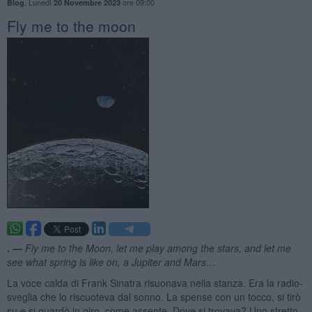
,
Lunedì
ore 09:00
Blog
20 Novembre 2023
Fly me to the moon
. —
Fly me to the Moon, let me play among the stars, and let me
see what spring is like on, a Jupiter and Mars…
La voce calda di Frank Sinatra risuonava nella stanza. Era la radio-
sveglia che lo riscuoteva dal sonno. La spense con un tocco, si tirò
su e si guardò in giro, come assente. Dove si trovava? Uno stretto