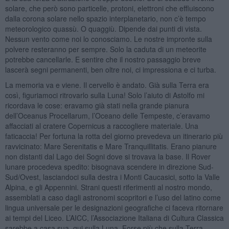
solare, che però sono particelle, protoni, elettroni che effluiscono
dalla corona solare nello spazio interplanetario, non c’è tempo
meteorologico quassù. O quaggiù. Dipende dai punti di vista.
Nessun vento come noi lo conosciamo. Le nostre impronte sulla
polvere resteranno per sempre. Solo la caduta di un meteorite
potrebbe cancellarle. E sentire che il nostro passaggio breve
lascerà segni permanenti, ben oltre noi, ci impressiona e ci turba.
La memoria va e viene. Il cervello è andato. Già sulla Terra era
così, figuriamoci ritrovarlo sulla Luna! Solo l’aiuto di Astolfo mi
ricordava le cose: eravamo già stati nella grande pianura
dell’Oceanus Procellarum, l’Oceano delle Tempeste, c’eravamo
affacciati al cratere Copernicus a raccogliere materiale. Una
faticaccia! Per fortuna la rotta del giorno prevedeva un itinerario più
ravvicinato: Mare Serenitatis e Mare Tranquillitatis. Erano pianure
non distanti dal Lago dei Sogni dove si trovava la base. Il Rover
lunare procedeva spedito: bisognava scendere in direzione Sud-
Sud/Ovest, lasciandoci sulla destra i Monti Caucasici, sotto la Valle
Alpina, e gli Appennini. Strani questi riferimenti al nostro mondo,
assemblati a caso dagli astronomi scopritori e l’uso del latino come
lingua universale per le designazioni geografiche ci faceva ritornare
ai tempi del Liceo. L’AICC, l’Associazione Italiana di Cultura Classica
sarebbe a casa sua, qui sulla Luna. Forse più che sulla Terra,