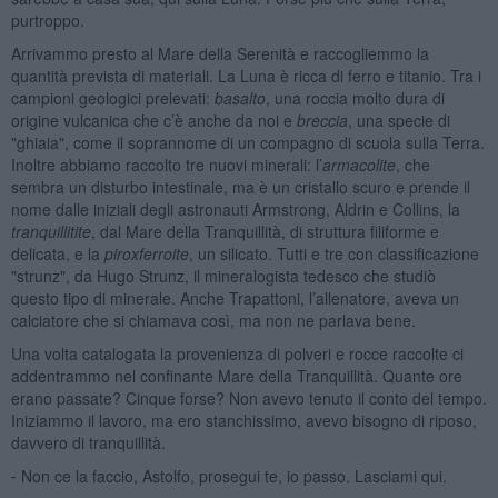
purtroppo.
Arrivammo presto al Mare della Serenità e raccogliemmo la
quantità prevista di materiali. La Luna è ricca di ferro e titanio. Tra i
campioni geologici prelevati:
basalto
, una roccia molto dura di
origine vulcanica che c’è anche da noi e
breccia
, una specie di
"ghiaia", come il soprannome di un compagno di scuola sulla Terra.
Inoltre abbiamo raccolto tre nuovi minerali: l’
armacolite
, che
sembra un disturbo intestinale, ma è un cristallo scuro e prende il
nome dalle iniziali degli astronauti Armstrong, Aldrin e Collins, la
tranquillitite
, dal Mare della Tranquillità, di struttura filiforme e
delicata, e la
piroxferroite
, un silicato. Tutti e tre con classificazione
"strunz", da Hugo Strunz, il mineralogista tedesco che studiò
questo tipo di minerale. Anche Trapattoni, l’allenatore, aveva un
calciatore che si chiamava così, ma non ne parlava bene.
Una volta catalogata la provenienza di polveri e rocce raccolte ci
addentrammo nel confinante Mare della Tranquillità. Quante ore
erano passate? Cinque forse? Non avevo tenuto il conto del tempo.
Iniziammo il lavoro, ma ero stanchissimo, avevo bisogno di riposo,
davvero di tranquillità.
⁃ Non ce la faccio, Astolfo, prosegui te, io passo. Lasciami qui.