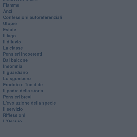
Fiamme
Anzi
Confessioni autoreferenziali
Utopie
Estate
Il lago
Il diluvio
La classe
Pensieri incoerenti
Dal balcone
Insomnia
Il guardiano
Lo sgombero
Erodoto e Tucidide
Il padre della storia
Pensieri brevi
L'evoluzione della specie
Il servizio
Riflessioni
L'Oscuro
Generazioni
Cristobal