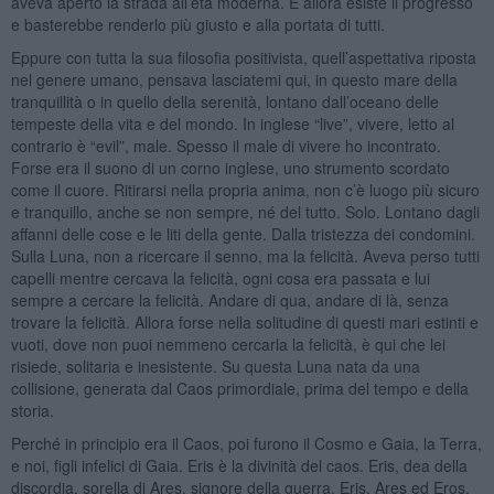
aveva aperto la strada all’età moderna. E allora esiste il progresso
e basterebbe renderlo più giusto e alla portata di tutti.
Eppure con tutta la sua filosofia positivista, quell’aspettativa riposta
nel genere umano, pensava lasciatemi qui, in questo mare della
tranquillità o in quello della serenità, lontano dall’oceano delle
tempeste della vita e del mondo. In inglese “live”, vivere, letto al
contrario è “evil”, male. Spesso il male di vivere ho incontrato.
Forse era il suono di un corno inglese, uno strumento scordato
come il cuore. Ritirarsi nella propria anima, non c’è luogo più sicuro
e tranquillo, anche se non sempre, né del tutto. Solo. Lontano dagli
affanni delle cose e le liti della gente. Dalla tristezza dei condomini.
Sulla Luna, non a ricercare il senno, ma la felicità. Aveva perso tutti
capelli mentre cercava la felicità, ogni cosa era passata e lui
sempre a cercare la felicità. Andare di qua, andare di là, senza
trovare la felicità. Allora forse nella solitudine di questi mari estinti e
vuoti, dove non puoi nemmeno cercarla la felicità, è qui che lei
risiede, solitaria e inesistente. Su questa Luna nata da una
collisione, generata dal Caos primordiale, prima del tempo e della
storia.
Perché in principio era il Caos, poi furono il Cosmo e Gaia, la Terra,
e noi, figli infelici di Gaia. Eris è la divinità del caos. Eris, dea della
discordia, sorella di Ares, signore della guerra. Eris, Ares ed Eros,