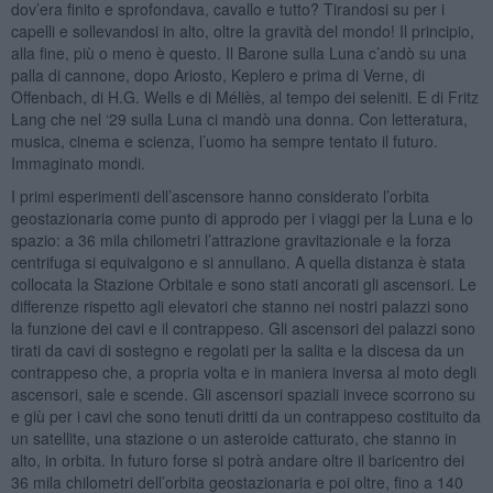
dov’era finito e sprofondava, cavallo e tutto? Tirandosi su per i
capelli e sollevandosi in alto, oltre la gravità del mondo! Il principio,
alla fine, più o meno è questo. Il Barone sulla Luna c’andò su una
palla di cannone, dopo Ariosto, Keplero e prima di Verne, di
Offenbach, di H.G. Wells e di Méliès, al tempo dei seleniti. E di Fritz
Lang che nel ‘29 sulla Luna ci mandò una donna. Con letteratura,
musica, cinema e scienza, l’uomo ha sempre tentato il futuro.
Immaginato mondi.
I primi esperimenti dell’ascensore hanno considerato l’orbita
geostazionaria come punto di approdo per i viaggi per la Luna e lo
spazio: a 36 mila chilometri l’attrazione gravitazionale e la forza
centrifuga si equivalgono e si annullano. A quella distanza è stata
collocata la Stazione Orbitale e sono stati ancorati gli ascensori. Le
differenze rispetto agli elevatori che stanno nei nostri palazzi sono
la funzione dei cavi e il contrappeso. Gli ascensori dei palazzi sono
tirati da cavi di sostegno e regolati per la salita e la discesa da un
contrappeso che, a propria volta e in maniera inversa al moto degli
ascensori, sale e scende. Gli ascensori spaziali invece scorrono su
e giù per i cavi che sono tenuti dritti da un contrappeso costituito da
un satellite, una stazione o un asteroide catturato, che stanno in
alto, in orbita. In futuro forse si potrà andare oltre il baricentro dei
36 mila chilometri dell’orbita geostazionaria e poi oltre, fino a 140