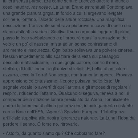
lui era senza parole. Era come sentire Lucrezio dire: io annuncio
cose inaudite,
res novae
. La Luna! Erano astronauti! Contemplava
una grande pianura grigia, in fondo a cui si ergevano levigate
colline e, lontano, l’albedo delle alture rocciose. Una magnifica
desolazione. L’orizzonte sembrava più breve e curvo di quello che
siamo abituati a vedere. Sentiva il suo corpo più leggero. Il primo
passo lo fece sobbalzando e gli procurò quasi la sensazione del
volo e un po’ di nausea, mista ad un senso contrastante di
ardimento e insicurezza. Ogni balzo sollevava una polvere cinerea.
Nessun impedimento allo spaziare della vista sul paesaggio
desolato e affascinante, in quel grigio pallore, contro il nero,
stellato, di tutti i mondi e gli universi infiniti. E, bella, di un colore
azzurro, ecco la Terra! Non sorge, non tramonta, appare. Provava
apprensione ed entusiasmo, il cuore pulsava molto forte. Un
segnale vocale lo avvertì di quell’aritmia e gli impose di regolare il
respiro, riducendo l’affanno. Qualcuno ci seguiva, teneva a noi: il
computer della stazione lunare presidiato da Atena, l’onnisciente
androide femmina di ultima generazione, in collegamento costante
con la Base dell’ESA, l’Agenzia Spaziale Europea. L’intelligenza
artificiale suppliva alla nostra ignoranza naturale. La Luna! Roba da
perdere il senno. O forse no, ritrovarlo.
⁃ Astolfo, da quanto siamo qui? Che dobbiamo fare?