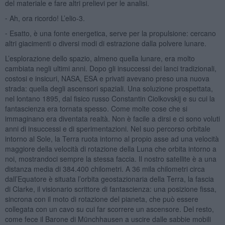
del materiale e fare altri prelievi per le analisi.
⁃ Ah, ora ricordo! L’elio-3.
⁃ Esatto, è una fonte energetica, serve per la propulsione: cercano
altri giacimenti o diversi modi di estrazione dalla polvere lunare.
L’esplorazione dello spazio, almeno quella lunare, era molto
cambiata negli ultimi anni. Dopo gli insuccessi dei lanci tradizionali,
costosi e insicuri, NASA, ESA e privati avevano preso una nuova
strada: quella degli ascensori spaziali. Una soluzione prospettata,
nel lontano 1895, dal fisico russo Constantin Ciolkovskij e su cui la
fantascienza era tornata spesso. Come molte cose che si
immaginano era diventata realtà. Non è facile a dirsi e ci sono voluti
anni di insuccessi e di sperimentazioni. Nel suo percorso orbitale
intorno al Sole, la Terra ruota intorno al propio asse ad una velocità
maggiore della velocità di rotazione della Luna che orbita intorno a
noi, mostrandoci sempre la stessa faccia. Il nostro satellite è a una
distanza media di 384.400 chilometri. A 36 mila chilometri circa
dall’Equatore è situata l’orbita geostazionaria della Terra, la fascia
di Clarke, il visionario scrittore di fantascienza: una posizione fissa,
sincrona con il moto di rotazione del pianeta, che può essere
collegata con un cavo su cui far scorrere un ascensore. Del resto,
come fece il Barone di Münchhausen a uscire dalle sabbie mobili