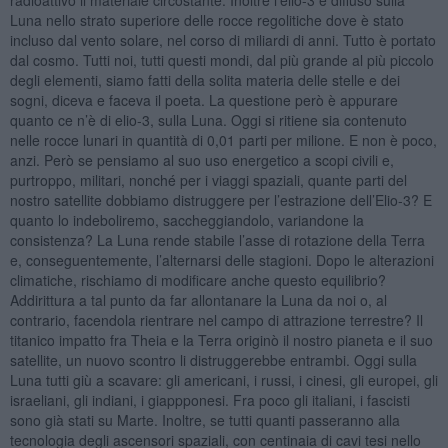
Luna nello strato superiore delle rocce regolitiche dove è stato
incluso dal vento solare, nel corso di miliardi di anni. Tutto è portato
dal cosmo. Tutti noi, tutti questi mondi, dal più grande al più piccolo
degli elementi, siamo fatti della solita materia delle stelle e dei
sogni, diceva e faceva il poeta. La questione però è appurare
quanto ce n’è di elio-3, sulla Luna. Oggi si ritiene sia contenuto
nelle rocce lunari in quantità di 0,01 parti per milione. E non è poco,
anzi. Però se pensiamo al suo uso energetico a scopi civili e,
purtroppo, militari, nonché per i viaggi spaziali, quante parti del
nostro satellite dobbiamo distruggere per l’estrazione dell’Elio-3? E
quanto lo indeboliremo, saccheggiandolo, variandone la
consistenza? La Luna rende stabile l’asse di rotazione della Terra
e, conseguentemente, l’alternarsi delle stagioni. Dopo le alterazioni
climatiche, rischiamo di modificare anche questo equilibrio?
Addirittura a tal punto da far allontanare la Luna da noi o, al
contrario, facendola rientrare nel campo di attrazione terrestre? Il
titanico impatto fra Theia e la Terra originò il nostro pianeta e il suo
satellite, un nuovo scontro li distruggerebbe entrambi. Oggi sulla
Luna tutti giù a scavare: gli americani, i russi, i cinesi, gli europei, gli
israeliani, gli indiani, i giappponesi. Fra poco gli italiani, i fascisti
sono già stati su Marte. Inoltre, se tutti quanti passeranno alla
tecnologia degli ascensori spaziali, con centinaia di cavi tesi nello