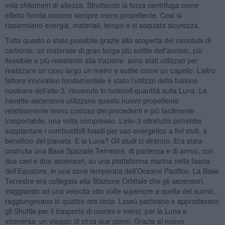
mila chilometri di altezza. Sfruttando la forza centrifuga come
effetto fionda occorre sempre meno propellente. Così si
risparmiano energia, materiali, tempo e si acquista sicurezza.
Tutto questo è stato possibile grazie alla scoperta dei nanotubi di
carbonio, un materiale di gran lunga più sottile dell’acciaio, più
flessibile e più resistente alla trazione: sono stati utilizzati per
realizzare un cavo largo un metro e sottile come un capello. L’altro
fattore innovativo fondamentale è stato l’utilizzo della fusione
nucleare dell’elio-3, rinvenuto in notevoli quantità sulla Luna. Le
navette-ascensore utilizzano questo nuovo propellente
relativamente meno costoso dei precedenti e più facilmente
trasportabile, una volta compresso. L’elio-3 oltretutto potrebbe
soppiantare i combustibili fossili per uso energetico a fini civili, a
beneficio del pianeta. E la Luna? Gli studi ci diranno. Era stata
costruita una Base Spaziale Terrestre, di partenza e di arrivo, con
due cavi e due ascensori, su una piattaforma marina nella fascia
dell’Equatore, in una zona temperata dell’Oceano Pacifico. La Base
Terrestre era collegata alla Stazione Orbitale che gli ascensori,
viaggiando ad una velocità otto volte superiore a quella del suono,
raggiungevano in quattro ore circa. Lassù partivano e approdavano
gli Shuttle per il trasporto di uomini e merci, per la Luna e
viceversa: un viaggio di circa due giorni. Grazie al nuovo