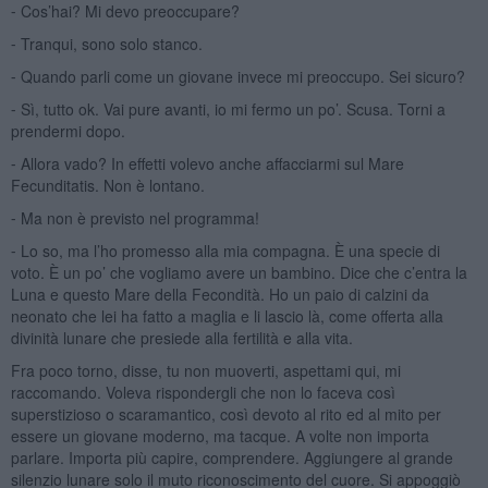
⁃ Cos’hai? Mi devo preoccupare?
⁃ Tranqui, sono solo stanco.
⁃ Quando parli come un giovane invece mi preoccupo. Sei sicuro?
⁃ Sì, tutto ok. Vai pure avanti, io mi fermo un po’. Scusa. Torni a
prendermi dopo.
⁃ Allora vado? In effetti volevo anche affacciarmi sul Mare
Fecunditatis. Non è lontano.
⁃ Ma non è previsto nel programma!
⁃ Lo so, ma l’ho promesso alla mia compagna. È una specie di
voto. È un po’ che vogliamo avere un bambino. Dice che c’entra la
Luna e questo Mare della Fecondità. Ho un paio di calzini da
neonato che lei ha fatto a maglia e li lascio là, come offerta alla
divinità lunare che presiede alla fertilità e alla vita.
Fra poco torno, disse, tu non muoverti, aspettami qui, mi
raccomando. Voleva rispondergli che non lo faceva così
superstizioso o scaramantico, così devoto al rito ed al mito per
essere un giovane moderno, ma tacque. A volte non importa
parlare. Importa più capire, comprendere. Aggiungere al grande
silenzio lunare solo il muto riconoscimento del cuore. Si appoggiò