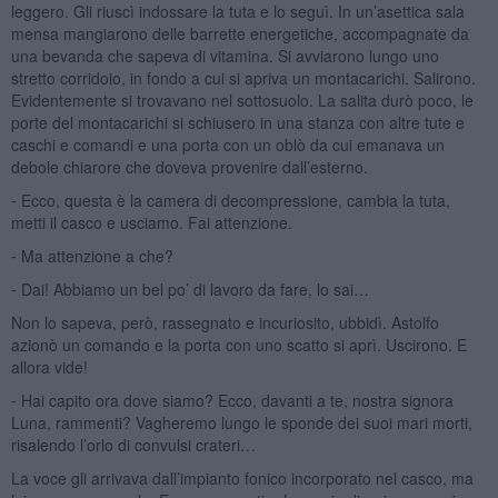
leggero. Gli riuscì indossare la tuta e lo seguì. In un’asettica sala
mensa mangiarono delle barrette energetiche, accompagnate da
una bevanda che sapeva di vitamina. Si avviarono lungo uno
stretto corridoio, in fondo a cui si apriva un montacarichi. Salirono.
Evidentemente si trovavano nel sottosuolo. La salita durò poco, le
porte del montacarichi si schiusero in una stanza con altre tute e
caschi e comandi e una porta con un oblò da cui emanava un
debole chiarore che doveva provenire dall’esterno.
⁃ Ecco, questa è la camera di decompressione, cambia la tuta,
metti il casco e usciamo. Fai attenzione.
⁃ Ma attenzione a che?
⁃ Dai! Abbiamo un bel po’ di lavoro da fare, lo sai…
Non lo sapeva, però, rassegnato e incuriosito, ubbidì. Astolfo
azionò un comando e la porta con uno scatto si aprì. Uscirono. E
allora vide!
⁃ Hai capito ora dove siamo? Ecco, davanti a te, nostra signora
Luna, rammenti? Vagheremo lungo le sponde dei suoi mari morti,
risalendo l’orlo di convulsi crateri…
La voce gli arrivava dall’impianto fonico incorporato nel casco, ma