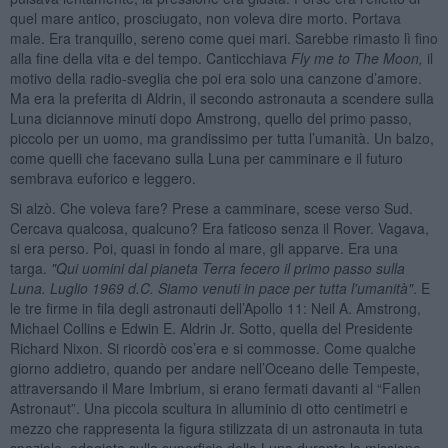
quel mare antico, prosciugato, non voleva dire morto. Portava
male. Era tranquillo, sereno come quei mari. Sarebbe rimasto lì fino
alla fine della vita e del tempo. Canticchiava
Fly me to The Moon
,
il
motivo della radio-sveglia che poi era solo una canzone d’amore.
Ma era la preferita di Aldrin, il secondo astronauta a scendere sulla
Luna diciannove minuti dopo Amstrong, quello del primo passo,
piccolo per un uomo, ma grandissimo per tutta l’umanità. Un balzo,
come quelli che facevano sulla Luna per camminare e il futuro
sembrava euforico e leggero.
Si alzò. Che voleva fare? Prese a camminare, scese verso Sud.
Cercava qualcosa, qualcuno? Era faticoso senza il Rover. Vagava,
si era perso. Poi, quasi in fondo al mare, gli apparve. Era una
targa.
"Qui uomini dal pianeta Terra fecero il primo passo sulla
Luna. Luglio 1969 d.C. Siamo venuti in pace per tutta l'umanit
à
"
. E
le tre firme in fila degli astronauti dell’Apollo 11: Neil A. Amstrong,
Michael Collins e Edwin E. Aldrin Jr. Sotto, quella del Presidente
Richard Nixon. Si ricordò cos’era e si commosse. Come qualche
giorno addietro, quando per andare nell’Oceano delle Tempeste,
attraversando il Mare Imbrium, si erano fermati davanti al “Fallen
Astronaut”. Una piccola scultura in alluminio di otto centimetri e
mezzo che rappresenta la figura stilizzata di un astronauta in tuta
spaziale, adagiata sulla superficie della Luna durante la missione