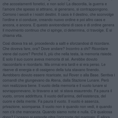
che accostamenti fonetici, e non solo! La discordia, la guerra e
l’amore che spesso si attirano, si generano, si contrappongono.
Corrono i secoli e i nostri destini. Il caos è il destino, che sconvolge
l’ordine e ci conduce, creando nuovo ordine e poi altro caos e
ancora, e ancora. E questo avvicendarsi di caos e di ordine genera
il movimento continuo che ci spinge, ci determina, ci travolge. E si
chiama vita.
Così diceva tra sé, procedendo a salti e sforzandosi di ricordare.
Che doveva fare, ora? Dove andare? Incontro a chi? Ricordare
viene dal cuore? Perché lì, più che nella testa, la memoria risiede.
E solo il suo cuore aveva memoria di sé. Avrebbe dovuto
riaccordarlo e ricordarlo. Ma ormai era tardi e si era perso. Le
riserve di energia e di ossigeno della tuta stavano finendo.
Avrebbero dovuto essere ricaricate, sul Rover o alla Base. Sentiva i
comandi che giungevano da Atena, dalla Stazione Lunare. Però
non realizzava bene. Il vuoto della memoria e il vuoto lunare si
sovrapponevano, lo tiravano a sé: si stava esaurendo. Fa paura il
vuoto, orrore addirittura. Il vuoto dell’anima, dell’esistenza, del
cuore e della mente. Fa paura il vuoto. Il vuoto è assenza,
privazione, scomparsa. Il vuoto non è quando non vedi, è quando
non c’è che mancanza. Quando siamo notte e nulla. C’è qualcosa
dopo? L’oceano si estende oltre l’orizzonte del marinaio. E allora