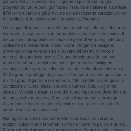
pianura. Ma gli scienziati e gli ingegneri spaziali stanno già
progettando future basi, gonfiabili o fisse, da installare in superficie.
Il Rover era carico e già provvisto della necessaria attrezzatura per
le trivellazioni, le escavazioni e la raccolta. Partiamo.
Un viaggio di sobbalzi e mal di Luna, perché qui dire mal di mare è
improprio. L’acqua esiste, in forma ghiacciata ai poli e molecole di
acqua sono intrappolate in minuscole perle di vetro originate dalla
collisione dei meteoriti sul suolo lunare; idrogeno e ossigeno
provengono dai venti solari e si trovano all’interno di rocce e
minerali. In superficie niente. C’è una debole gravità, ma non
atmosfera né aria, respiriamo con il generatore di ossigeno
ricaricabile, incorporato nella tuta. La tuta è climatizzata intorno ai
22-23 gradi e protegge dagli sbalzi di temperatura che qui salgono
a +130 gradi di giorno e scendono a -160 la notte. Siamo quasi in
condizione di vuoto. Nessun suono o rumore. Solo un grande
silenzio. Velocità e trasmissione del suono dipendono dalla densità
del mezzo che attraversa. E nel vuoto il suono non si propaga.
Avvertiamo il nostro respiro e i passi, solo attraverso la tuta e il
corpo. Una strana sensazione.
Non agiscono sulla Luna forze tettoniche e così non ci sono
eruzioni vulcaniche o fenomeni sismici: un satellite pallido e quieto.
E la sua forza d'attrazione è troppo debole. Se si esclude il vento