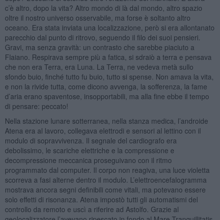
c’è altro, dopo la vita? Altro mondo di là dal mondo, altro spazio
oltre il nostro universo osservabile, ma forse è soltanto altro
oceano. Era stata inviata una localizzazione, però si era allontanato
parecchio dal punto di ritrovo, seguendo il filo dei suoi pensieri.
Gravi, ma senza gravità: un contrasto che sarebbe piaciuto a
Flaiano. Respirava sempre più a fatica, si sdraiò a terra e pensava
che non era Terra, era Luna. La Terra, ne vedeva metà sullo
sfondo buio, finché tutto fu buio, tutto si spense. Non amava la vita,
e non la rivide tutta, come dicono avvenga, la sofferenza, la fame
d’aria erano spaventose, insopportabili, ma alla fine ebbe il tempo
di pensare: peccato!
Nella stazione lunare sotterranea, nella stanza medica, l’androide
Atena era al lavoro, collegava elettrodi e sensori al lettino con il
modulo di sopravvivenza. Il segnale del cardiografo era
debolissimo, le scariche elettriche e la compressione e
decompressione meccanica proseguivano con il ritmo
programmato dal computer. Il corpo non reagiva, una luce violetta
scorreva a fasi alterne dentro il modulo. L’elettroencefalogramma
mostrava ancora segni definibili come vitali, ma potevano essere
solo effetti di risonanza. Atena impostò tutti gli automatismi del
controllo da remoto e uscì a riferire ad Astolfo. Grazie al
geolocalizzatore l’avevano ripescato in fondo al Mare Tranquillitatis,