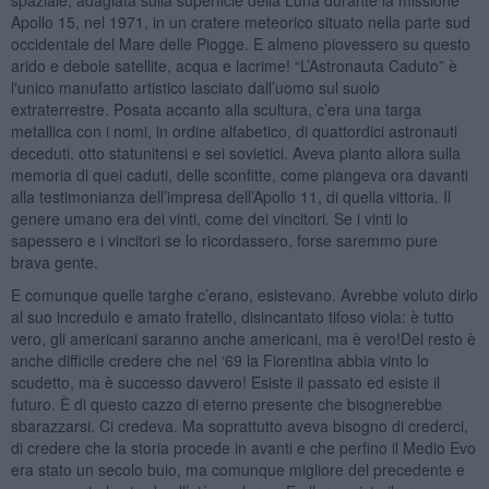
Apollo 15, nel 1971, in un cratere meteorico situato nella parte sud
occidentale del Mare delle Piogge. E almeno piovessero su questo
arido e debole satellite, acqua e lacrime! “L’Astronauta Caduto” è
l'unico manufatto artistico lasciato dall’uomo sul suolo
extraterrestre. Posata accanto alla scultura, c’era una targa
metallica con i nomi, in ordine alfabetico, di quattordici astronauti
deceduti, otto statunitensi e sei sovietici. Aveva pianto allora sulla
memoria di quei caduti, delle sconfitte, come piangeva ora davanti
alla testimonianza dell’impresa dell’Apollo 11, di quella vittoria. Il
genere umano era dei vinti, come dei vincitori. Se i vinti lo
sapessero e i vincitori se lo ricordassero, forse saremmo pure
brava gente.
E comunque quelle targhe c’erano, esistevano. Avrebbe voluto dirlo
al suo incredulo e amato fratello, disincantato tifoso viola: è tutto
vero, gli americani saranno anche americani, ma è vero!Del resto è
anche difficile credere che nel ‘69 la Fiorentina abbia vinto lo
scudetto, ma è successo davvero! Esiste il passato ed esiste il
futuro. È di questo cazzo di eterno presente che bisognerebbe
sbarazzarsi. Ci credeva. Ma soprattutto aveva bisogno di crederci,
di credere che la storia procede in avanti e che perfino il Medio Evo
era stato un secolo buio, ma comunque migliore del precedente e