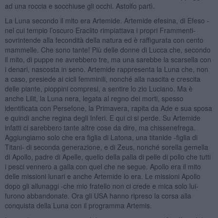
ad una roccia e socchiuse gli occhi. Astolfo partì.
La Luna secondo il mito era Artemide. Artemide efesina, di Efeso -
nel cui tempio l’oscuro Eraclito rimpiattava i propri Frammenti-
sovrintende alla fecondità della natura ed è raffigurata con cento
mammelle. Che sono tante! Più delle donne di Lucca che, secondo
il mito, di puppe ne avrebbero tre, ma una sarebbe la scarsella con
i denari, nascosta in seno. Artemide rappresenta la Luna che, non
a caso, presiede ai cicli femminili, nonché alla nascita e crescita
delle piante, pioppini compresi, a sentire lo zio Luciano. Ma è
anche Lilit, la Luna nera, legata al regno dei morti, spesso
identificata con Persefone, la Primavera, rapita da Ade e sua sposa
e quindi anche regina degli Inferi. E qui ci si perde. Su Artemide
infatti ci sarebbero tante altre cose da dire, ma chissenefrega.
Aggiungiamo solo che era figlia di Latona, una titanide -figlia di
Titani- di seconda generazione, e di Zeus, nonché sorella gemella
di Apollo, padre di Apelle, quello della palla di pelle di pollo che tutti
i pesci vennero a galla con quel che ne segue. Apollo era il mito
delle missioni lunari e anche Artemide lo era. Le missioni Apollo
dopo gli allunaggi -che mio fratello non ci crede e mica solo lui-
furono abbandonate. Ora gli USA hanno ripreso la corsa alla
conquista della Luna con il programma Artemis.