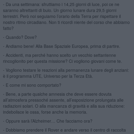
⁃ Da una settimana: sfruttiamo i 14,25 giorni di luce, poi ce ne
saranno altrettanti di buio. Un giorno lunare dura 29,5 giorni
terrestri. Però noi seguiamo l’orario della Terra per rispettare il
nostro ritmo circadiano. Non ti ricordi niente del corso che abbiamo
fatto?
⁃ Quando? Dove?
⁃ Andiamo bene! Alla Base Spaziale Europea, prima di partire.
⁃ Accidenti, ma perché hanno scelto un vecchio settantenne
rincoglionito per questa missione? Ci vogliono giovani come te.
⁃ Vogliono testare le reazioni alla permanenza lunare degli anziani:
è il programma UTE, Universo per la Terza Età.
⁃ E come mi sono comportato?
⁃ Bene, a parte qualche amnesia che deve essere dovuta
all’atmosfera pressoché assente, all’esposizione prolungata alle
radiazioni solari. O alla mancanza di gravità e alla sua riduzione:
indebolisce le ossa, forse anche la memoria.
⁃ Oppure sarà l’Alzheimer… Che facciamo ora?
⁃ Dobbiamo prendere il Rover e andare verso il centro di raccolta