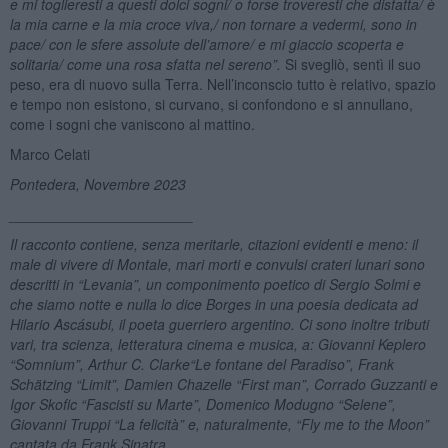
e mi toglieresti a questi dolci sogni/ o forse troveresti che disfatta/ è
la mia carne e la mia croce viva,/ non tornare a vedermi, sono in
pace/ con le sfere assolute dell
’
amore/ e mi giaccio scoperta e
solitaria/ come una rosa sfatta nel sereno”.
Si svegliò, sentì il suo
peso, era di nuovo sulla Terra. Nell’inconscio tutto è relativo, spazio
e tempo non esistono, si curvano, si confondono e si annullano,
come i sogni che vaniscono al mattino.
Marco Celati
Pontedera, Novembre 2023
_______________________
Il racconto contiene, senza meritarle, citazioni evidenti e meno: il
male di vivere di Montale, mari morti e convulsi crateri lunari sono
descritti in “Levania”, un componimento poetico di Sergio Solmi e
che siamo notte e nulla lo dice Borges in una poesia dedicata ad
Hilario Ascá
subi, il poeta guerriero argentino. Ci sono inoltre tributi
vari, tra scienza, letteratura cinema e musica
,
a: Giovanni Keplero
“Somnium”
, Arthur C. Clarke
“
Le fontane del Paradiso”
, Frank
Schätzing “Limit”,
Damien Chazelle
“First man”, Corrado Guzzanti e
Igor Skofic “Fascisti su Marte
”, Domenico Modugno “Selene”,
Giovanni Truppi “La felicità” e, naturalmente, “Fly me to the Moon”
cantata da Frank Sinatra.