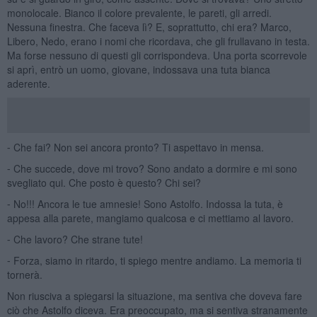
monolocale. Bianco il colore prevalente, le pareti, gli arredi.
Nessuna finestra. Che faceva lì? E, soprattutto, chi era? Marco,
Libero, Nedo, erano i nomi che ricordava, che gli frullavano in testa.
Ma forse nessuno di questi gli corrispondeva. Una porta scorrevole
si aprì, entrò un uomo, giovane, indossava una tuta bianca
aderente.
⁃ Che fai? Non sei ancora pronto? Ti aspettavo in mensa.
⁃ Che succede, dove mi trovo? Sono andato a dormire e mi sono
svegliato qui. Che posto è questo? Chi sei?
⁃ No!!! Ancora le tue amnesie! Sono Astolfo. Indossa la tuta, è
appesa alla parete, mangiamo qualcosa e ci mettiamo al lavoro.
⁃ Che lavoro? Che strane tute!
⁃ Forza, siamo in ritardo, ti spiego mentre andiamo. La memoria ti
tornerà.
Non riusciva a spiegarsi la situazione, ma sentiva che doveva fare
ciò che Astolfo diceva. Era preoccupato, ma si sentiva stranamente