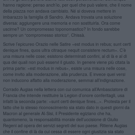
hanno ragione: penso anch’io, per quel che può valere, che il nome
della piazza non andava cambiato. Né si doveva mettere in
imbarazzo la famiglia di Sandro. Andava trovata una soluzione
diversa: aggiungere una memoria e non sostituirla. Ora come
uscirne? Un compromesso toponomastico? In fondo sarebbe
sempre un “compromesso storico”. Chissà.
Scrive l’epicureo Orazio nelle Satire «est modus in rebus; sunt certi
denique fines, quos ultra citraque nequit consistere rectum». C’è
una misura nelle cose; esistono determinati confini, al di là e al di
qua dei quali non può esservi il giusto. In genere viene più citata la
prima parte: «est modus in rebus», esiste una misura nelle cose,
come invito alla moderazione, alla prudenza. E invece quei versi
non inducono affatto alla moderazione, semmai all’indignazione.
Corrado Augias nella lettera con cui comunica all’Ambasciatore di
Francia che intende restituire la Legion d’onore conferitagli, usa
infatti la seconda parte: «sunt certi denique fines...». Protesta per il
fatto che lo stesso riconoscimento sia stato dato in questi giorni da
Macron al generale Al-Sisi, il Presidente egiziano che ha,
quantomeno, la responsabilità morale dell’uccisione di Giulio
Regeni ad opera dei servizi segreti del suo paese. Ritiene Augias
che il confine di là da cui cessa di essere ogni giustizia sia stato