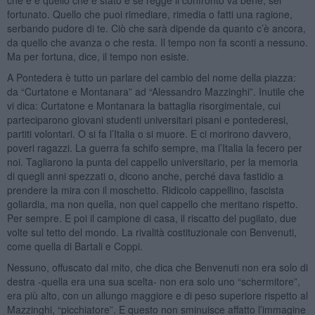
fortunato. Quello che puoi rimediare, rimedia o fatti una ragione,
serbando pudore di te. Ciò che sarà dipende da quanto c’è ancora,
da quello che avanza o che resta. Il tempo non fa sconti a nessuno.
Ma per fortuna, dice, il tempo non esiste.
A Pontedera è tutto un parlare del cambio del nome della piazza:
da “Curtatone e Montanara” ad “Alessandro Mazzinghi”. Inutile che
vi dica: Curtatone e Montanara la battaglia risorgimentale, cui
parteciparono giovani studenti universitari pisani e pontederesi,
partiti volontari. O si fa l’Italia o si muore. E ci morirono davvero,
poveri ragazzi. La guerra fa schifo sempre, ma l’Italia la fecero per
noi. Tagliarono la punta del cappello universitario, per la memoria
di quegli anni spezzati o, dicono anche, perché dava fastidio a
prendere la mira con il moschetto. Ridicolo cappellino, fascista
goliardia, ma non quella, non quel cappello che meritano rispetto.
Per sempre. E poi il campione di casa, il riscatto del pugilato, due
volte sul tetto del mondo. La rivalità costituzionale con Benvenuti,
come quella di Bartali e Coppi.
Nessuno, offuscato dal mito, che dica che Benvenuti non era solo di
destra -quella era una sua scelta- non era solo uno “schermitore”,
era più alto, con un allungo maggiore e di peso superiore rispetto al
Mazzinghi, “picchiatore”. E questo non sminuisce affatto l’immagine