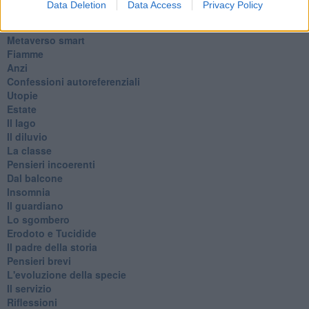
Data Deletion
Data Access
Privacy Policy
Passanti
Continuando, la nonna e il carretto
Metaverso smart
Fiamme
Anzi
Confessioni autoreferenziali
Utopie
Estate
Il lago
Il diluvio
La classe
Pensieri incoerenti
Dal balcone
Insomnia
Il guardiano
Lo sgombero
Erodoto e Tucidide
Il padre della storia
Pensieri brevi
L'evoluzione della specie
Il servizio
Riflessioni