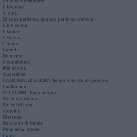
Le feste comandate
Il focolare
Giorni.
Di cosa parliamo, quando parliamo d'amore
L'ultima età
Il salice
L'Annina
L'amore
I poeti
De mente
Il pensionato
Malinconie
Quaresima
LA BIONDA DI SOIANA Memorie del Celati giovane
I palloncini
GLI ULTIMI - Ecco cinque
Trekking urbano
Eclissi di luna
Jogging
Distanza
Racconto di Natale
Pensieri & nuvole
Fumo