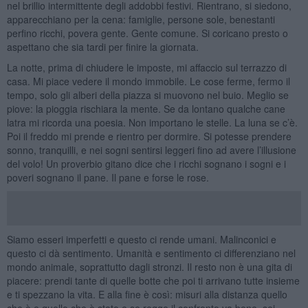
nel brillio intermittente degli addobbi festivi. Rientrano, si siedono,
apparecchiano per la cena: famiglie, persone sole, benestanti
perfino ricchi, povera gente. Gente comune. Si coricano presto o
aspettano che sia tardi per finire la giornata.
La notte, prima di chiudere le imposte, mi affaccio sul terrazzo di
casa. Mi piace vedere il mondo immobile. Le cose ferme, fermo il
tempo, solo gli alberi della piazza si muovono nel buio. Meglio se
piove: la pioggia rischiara la mente. Se da lontano qualche cane
latra mi ricorda una poesia. Non importano le stelle. La luna se c’è.
Poi il freddo mi prende e rientro per dormire. Si potesse prendere
sonno, tranquilli, e nei sogni sentirsi leggeri fino ad avere l’illusione
del volo! Un proverbio gitano dice che i ricchi sognano i sogni e i
poveri sognano il pane. Il pane e forse le rose.
Siamo esseri imperfetti e questo ci rende umani. Malinconici e
questo ci dà sentimento. Umanità e sentimento ci differenziano nel
mondo animale, soprattutto dagli stronzi. Il resto non è una gita di
piacere: prendi tante di quelle botte che poi ti arrivano tutte insieme
e ti spezzano la vita. E alla fine è così: misuri alla distanza quello
che è e quello che è stato e se regge il confronto va bene, sei