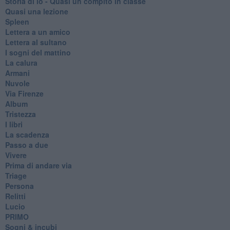
Storia di io - Quasi un compito in classe
Quasi una lezione
Spleen
Lettera a un amico
Lettera al sultano
I sogni del mattino
La calura
Armani
Nuvole
Via Firenze
Album
Tristezza
I libri
La scadenza
Passo a due
Vivere
Prima di andare via
Triage
Persona
Relitti
Lucio
PRIMO
Sogni & incubi