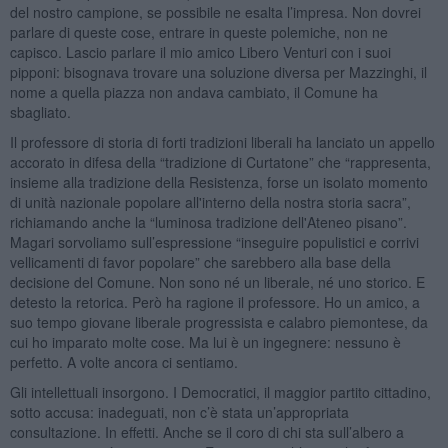
del nostro campione, se possibile ne esalta l’impresa. Non dovrei
parlare di queste cose, entrare in queste polemiche, non ne
capisco. Lascio parlare il mio amico Libero Venturi con i suoi
pipponi: bisognava trovare una soluzione diversa per Mazzinghi, il
nome a quella piazza non andava cambiato, il Comune ha
sbagliato.
Il professore di storia di forti tradizioni liberali ha lanciato un appello
accorato in difesa della “tradizione di Curtatone” che “rappresenta,
insieme alla tradizione della Resistenza, forse un isolato momento
di unità nazionale popolare all'interno della nostra storia sacra”,
richiamando anche la “luminosa tradizione dell'Ateneo pisano”.
Magari sorvoliamo sull’espressione “inseguire populistici e corrivi
vellicamenti di favor popolare” che sarebbero alla base della
decisione del Comune. Non sono né un liberale, né uno storico. E
detesto la retorica. Però ha ragione il professore. Ho un amico, a
suo tempo giovane liberale progressista e calabro piemontese, da
cui ho imparato molte cose. Ma lui è un ingegnere: nessuno è
perfetto. A volte ancora ci sentiamo.
Gli intellettuali insorgono. I Democratici, il maggior partito cittadino,
sotto accusa: inadeguati, non c’è stata un’appropriata
consultazione. In effetti. Anche se il coro di chi sta sull’albero a