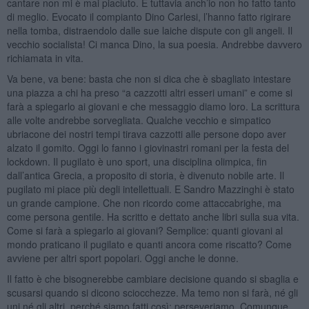
cantare non mi è mai piaciuto. E tuttavia anch’io non ho fatto tanto
di meglio. Evocato il compianto Dino Carlesi, l’hanno fatto rigirare
nella tomba, distraendolo dalle sue laiche dispute con gli angeli. Il
vecchio socialista! Ci manca Dino, la sua poesia. Andrebbe davvero
richiamata in vita.
Va bene, va bene: basta che non si dica che è sbagliato intestare
una piazza a chi ha preso “a cazzotti altri esseri umani” e come si
farà a spiegarlo ai giovani e che messaggio diamo loro. La scrittura
alle volte andrebbe sorvegliata. Qualche vecchio e simpatico
ubriacone dei nostri tempi tirava cazzotti alle persone dopo aver
alzato il gomito. Oggi lo fanno i giovinastri romani per la festa del
lockdown. Il pugilato è uno sport, una disciplina olimpica, fin
dall’antica Grecia, a proposito di storia, è divenuto nobile arte. Il
pugilato mi piace più degli intellettuali. E Sandro Mazzinghi è stato
un grande campione. Che non ricordo come attaccabrighe, ma
come persona gentile. Ha scritto e dettato anche libri sulla sua vita.
Come si farà a spiegarlo ai giovani? Semplice: quanti giovani al
mondo praticano il pugilato e quanti ancora come riscatto? Come
avviene per altri sport popolari. Oggi anche le donne.
Il fatto è che bisognerebbe cambiare decisione quando si sbaglia e
scusarsi quando si dicono sciocchezze. Ma temo non si farà, né gli
uni né gli altri, perché siamo fatti così: perseveriamo. Comunque