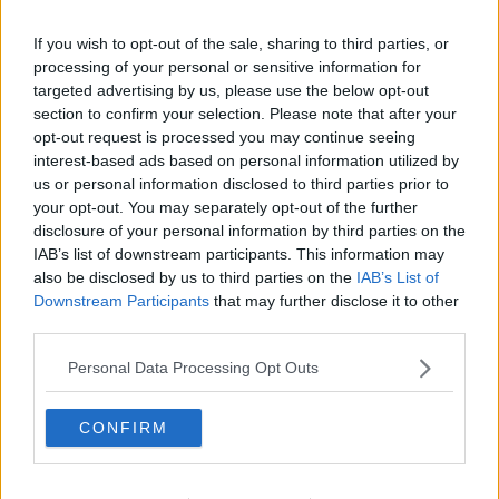
Gracias a la vida
Somnium
If you wish to opt-out of the sale, sharing to third parties, or
Fly me to the moon
processing of your personal or sensitive information for
Hop!
targeted advertising by us, please use the below opt-out
O sonho de um prisioneiro
section to confirm your selection. Please note that after your
Memòrias
opt-out request is processed you may continue seeing
Sto qui
interest-based ads based on personal information utilized by
Scrivi
Bestiario
us or personal information disclosed to third parties prior to
Pillole
your opt-out. You may separately opt-out of the further
Veglia
disclosure of your personal information by third parties on the
​“D” come delitto
IAB’s list of downstream participants. This information may
D
also be disclosed by us to third parties on the
IAB’s List of
Belle lettere
Downstream Participants
that may further disclose it to other
25 Aprile
third parties.
Todo el bien, todo el mal
Silenzio
Personal Data Processing Opt Outs
Le parole
​L’Australiana
CONFIRM
Le stelle del jazz
Vita & morte
Auguri
Moro