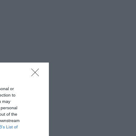
sonal or
ection to
ou may
 personal
out of the
 downstream
B’s List of