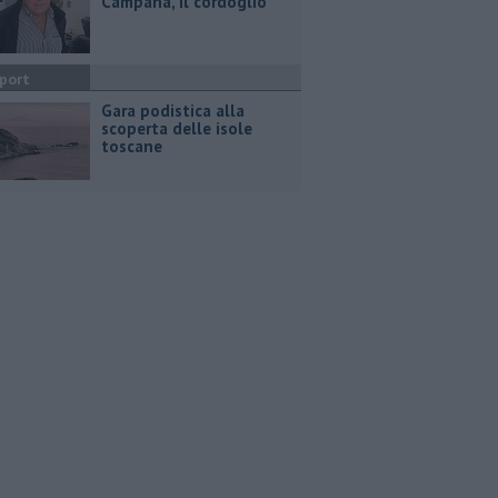
Campana, il cordoglio
port
Gara podistica alla
scoperta delle isole
toscane