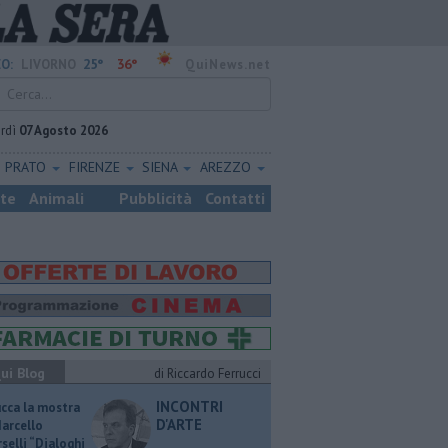
25°
36°
O:
LIVORNO
QuiNews.net
rdì
07 Agosto 2026
PRATO
FIRENZE
SIENA
AREZZO
ste
Animali
Pubblicità
Contatti
ui Blog
di Riccardo Ferrucci
INCONTRI
ucca la mostra
D'ARTE
Marcello
selli “Dialoghi