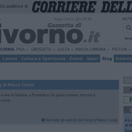
alla audience di
o
Aggiornato alle 09:48
METE
Vene
ICORNIA
PISA
GROSSETO
LUCCA
MASSA CARRARA
PISTOIA
Lavoro
Cultura e Spettacolo
Eventi
Sport
Blog
Intervi
 di Marco Celati
vive in Valdera, a Pontedera. Gli piace scrivere, ma non è
scrive.
Q
Vedi tutti gli articoli del blog di Marco Celati
A L
di 
Scar