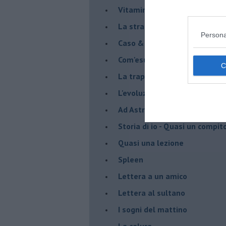
Vitamina D
La strada
Persona
Caso & cambiamento
Com'esuli pensieri
La trappola di Tucidide, o dell
L'evoluzione umana
Ad Astra
Storia di io - Quasi un compit
Quasi una lezione
Spleen
Lettera a un amico
Lettera al sultano
I sogni del mattino
La calura