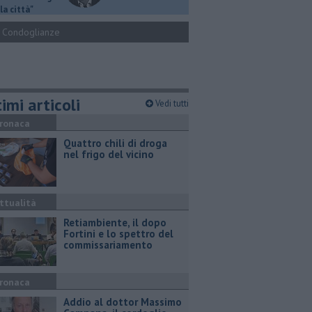
la città"
Condoglianze
imi articoli
Vedi tutti
ronaca
Quattro chili di droga
nel frigo del vicino
ttualità
Retiambiente, il dopo
Fortini e lo spettro del
commissariamento
ronaca
Addio al dottor Massimo