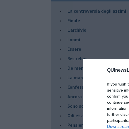
La controversia degli azzimi
Finale
L'archivio
I nomi
Essere
Res rebus
De mente
QUInewsLi
La marcia
If you wish 
Confessioni del pappagallo
sensitive in
Ancora pensieri & disordine
confirm you
continue se
Sono solo parole
information 
further disc
Odi et amo
participants
Pensieri in disordine sparso
Downstream 