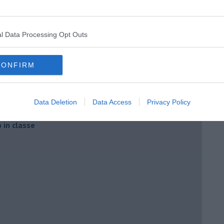
l Data Processing Opt Outs
CONFIRM
a 3ª C
Data Deletion
Data Access
Privacy Policy
o in classe