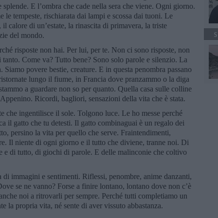
che splende. E l’ombra che cade nella sera che viene. Ogni giorno.
e le tempeste, rischiarata dai lampi e scossa dai tuoni. Le
il calore di un’estate, la rinascita di primavera, la triste
S
izie del mondo.
hé risposte non hai. Per lui, per te. Non ci sono risposte, non
ni tanto. Come va? Tutto bene? Sono solo parole e silenzio. La
a. Siamo povere bestie, creature. E in questa penombra passano
ristornate lungo il fiume, in Francia dove pranzammo o la diga
stammo a guardare non so per quanto. Quella casa sulle colline
’Appenino. Ricordi, bagliori, sensazioni della vita che è stata.
 che ingentilisce il sole. Tolgono luce. Le ho messe perché
a il gatto che tu detesti. Il gatto combinaguai è un regalo dei
 gatto, persino la vita per quello che serve. Fraintendimenti,
. Il niente di ogni giorno e il tutto che diviene, tranne noi. Di
te e di tutto, di giochi di parole. E delle malinconie che coltivo
a di immagini e sentimenti. Riflessi, penombre, anime danzanti,
si. Dove se ne vanno? Forse a finire lontano, lontano dove non c’è
nche noi a ritrovarli per sempre. Perché tutti completiamo un
 la propria vita, né sente di aver vissuto abbastanza.