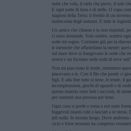
nube che vola, il cielo che piove, il sole 
E ogni notte di luna e di stelle. O cupa com
stagioni della Terra: il freddo di un inverno, 
malinconia degli autunni. E tutte le ingiust
Un amico che chiama e tu non rispondi, perc
ci sono domande. Solo sentire, sentirsi og
notte mi sogno. Corriamo giù per la disces
le memorie che affastellano la mente: quel 
sul mare dove si frangevano le onde che re
senesi e un focolare nelle notti di neve sull
Non mi piacciono le tende, nemmeno queste
piacevano a te. Con il filo che pende ci gioc
figli. E alla fine tutto si tiene, le tende, il
incomprensioni, giochi di sguardi e di ombre
questa materia sono fatti i racconti, di nien
per sentirmi una persona per bene.
Ogni cosa si perde e torna a noi sotto form
fuggevoli istanti colti o lasciati a se stes
più nulla. In nessun luogo. Dove andremo a
ciclo e forse nessuno ha compreso veramente