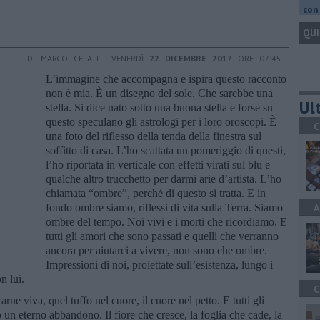
con 
QUI
DI MARCO CELATI - VENERDÌ
22 DICEMBRE 2017
ORE 07:45
L’immagine che accompagna e ispira questo racconto
non è mia. È un disegno del sole. Che sarebbe una
Ult
stella. Si dice nato sotto una buona stella e forse su
questo speculano gli astrologi per i loro oroscopi. È
C
una foto del riflesso della tenda della finestra sul
soffitto di casa. L’ho scattata un pomeriggio di questi,
l’ho riportata in verticale con effetti virati sul blu e
qualche altro trucchetto per darmi arie d’artista. L’ho
chiamata “ombre”, perché di questo si tratta. E in
fondo ombre siamo, riflessi di vita sulla Terra. Siamo
A
ombre del tempo. Noi vivi e i morti che ricordiamo. E
tutti gli amori che sono passati e quelli che verranno
ancora per aiutarci a vivere, non sono che ombre.
Impressioni di noi, proiettate sull’esistenza, lungo i
n lui.
C
rne viva, quel tuffo nel cuore, il cuore nel petto. E tutti gli
o un eterno abbandono. Il fiore che cresce, la foglia che cade, la