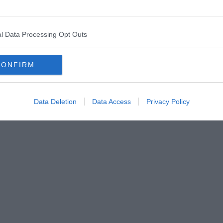
l Data Processing Opt Outs
CONFIRM
Data Deletion
Data Access
Privacy Policy