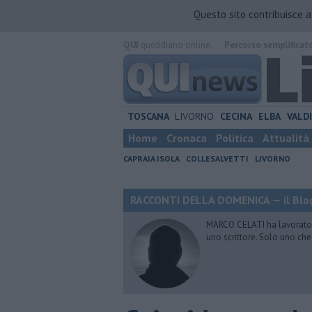
Questo sito contribuisce 
QUI
quotidiano online.
Percorso semplificat
TOSCANA
LIVORNO
CECINA
ELBA
VALD
Home
Cronaca
Politica
Attualità
CAPRAIA ISOLA
COLLESALVETTI
LIVORNO
RACCONTI DELLA DOMENICA — il Blog
MARCO CELATI ha lavorato e 
uno scrittore. Solo uno che 