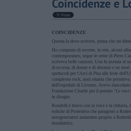
Coincidenze e 
COINCIDENZE
Questa la devo scrivere, prima che mi dimen
Ho comprato di recente, in rete, alcuni al
contemporaneo, segue le orme di Piero Ciamp
scriveva belle canzoni. Una fu portata al s
di eccessi, di donne e di sbronze e ne mo
spettacoli per l'Arci di Pisa alle feste dell
complesso rock, anni ottanta che prendeva i
dell'ospedale di Livorno. Avevo riascoltato 
Fondazione Charlie per il premio "
Le voci 
in disagio.
Rondelli è bravo con la voce e la chitarra, 
eoliche di Pontedera che paragonò a Rotter
aerogeneratori andammo proprio a Rotterdam
installatrice.