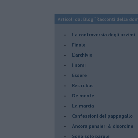
Articoli dal Blog “Racconti della do
La controversia degli azzimi
Finale
L'archivio
I nomi
Essere
Res rebus
De mente
La marcia
Confessioni del pappagallo
Ancora pensieri & disordine
Sono solo parole