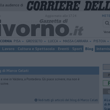
alla audience di
o
Aggiornato alle 17:24
METE
Vene
ICORNIA
PISA
GROSSETO
LUCCA
MASSA CARRARA
PISTOIA
Lavoro
Cultura e Spettacolo
Eventi
Sport
Blog
Intervi
 di Marco Celati
vive in Valdera, a Pontedera. Gli piace scrivere, ma non è
scrive.
Q
Vedi tutti gli articoli del blog di Marco Celati
A L
di 
Scar