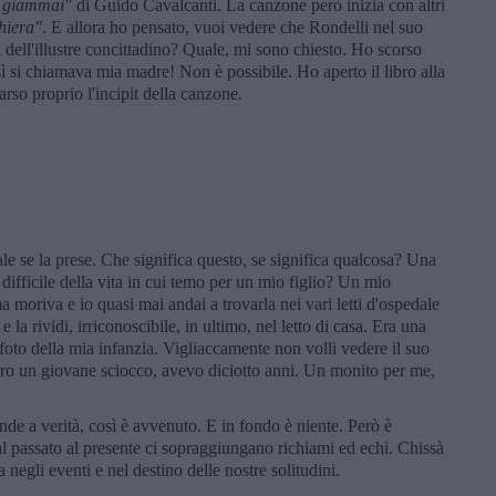
ar giammai"
di Guido Cavalcanti. La canzone però inizia con altri
hiera"
. E allora ho pensato, vuoi vedere che Rondelli nel suo
 dell'illustre concittadino? Quale, mi sono chiesto. Ho scorso
ì si chiamava mia madre! Non è possibile. Ho aperto il libro alla
rso proprio l'incipit della canzone.
e se la prese. Che significa questo, se significa qualcosa? Una
difficile della vita in cui temo per un mio figlio? Un mio
oriva e io quasi mai andai a trovarla nei vari letti d'ospedale
 la rividi, irriconoscibile, in ultimo, nel letto di casa. Era una
foto della mia infanzia. Vigliaccamente non volli vedere il suo
Ero un giovane sciocco, avevo diciotto anni. Un monito per me,
onde a verità, così è avvenuto. E in fondo è niente. Però è
al passato al presente ci sopraggiungano richiami ed echi. Chissà
 negli eventi e nel destino delle nostre solitudini.