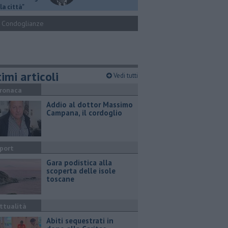
la città"
Condoglianze
imi articoli
Vedi tutti
ronaca
Addio al dottor Massimo
Campana, il cordoglio
port
Gara podistica alla
scoperta delle isole
toscane
ttualità
Abiti sequestrati in