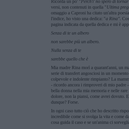
Ricorda un po' "
Perch'i' no spero di torn
versi, non contenuti in quella "
Ultima preg
omaggio a Caproni ha citato un'altra poesia
l'indice, ho visto una dedica: "
a Rina
"
. Cos
pagina indicata da quella dedica e mi è appa
Senza di te un albero
non sarebbe pi
ù
un albero.
Nulla senza di te
sarebbe quello che
è
Mia madre Rina morì a quarant'anni, un mal
serie di transfert angosciosi in un momento 
colpevole e indolente rimpianto? La mamma m
- ricordo ancora i rimproveri di mio padre - e
bella donna nella mia memoria e nelle rare 
dolore, non la piansi, come avrei dovuto. 
dunque? Forse.
In ogni caso tutto ciò che ho descritto risp
incredibile come si svolga la vita e come d
cosa guida il caso e se un'anima ci sorveglia