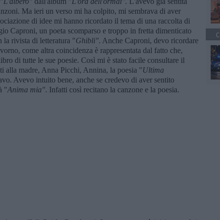
 "
L'albero"
dall'album "
L'ora dell'ormai".
L'avevo già sentita
canzoni. Ma ieri un verso mi ha colpito, mi sembrava di aver
sociazione di idee mi hanno ricordato il tema di una raccolta di
orgio Caproni, un poeta scomparso e troppo in fretta dimenticato
C
la rivista di letteratura "
Ghibli"
. Anche Caproni, devo ricordare
ivorno, come altra coincidenza è rappresentata dal fatto che,
libro di tutte le sue poesie. Così mi è stato facile consultare il
cati alla madre, Anna Picchi, Annina, la poesia "
Ultima
vo. Avevo intuito bene, anche se credevo di aver sentito
à "
Anima mia
"
. Infatti così recitano la canzone e la poesia.