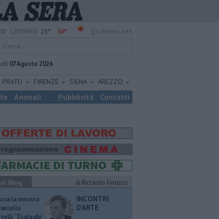
25°
36°
O:
LIVORNO
QuiNews.net
rdì
07 Agosto 2026
PRATO
FIRENZE
SIENA
AREZZO
ste
Animali
Pubblicità
Contatti
ui Blog
di Riccardo Ferrucci
INCONTRI
ucca la mostra
D'ARTE
Marcello
selli “Dialoghi